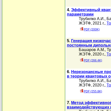
4.
Эффективный кван
параметрами
Трубилко А.И.
,
Ба
ЖЭТФ, 2021 г.,
То
PDF (200K)
5.
Генерация низкочас
постоянным диполь
Башаров А.М.
,
Тр
ЖЭТФ, 2020 г.,
То
PDF (266.4K)
6.
Нерезонансные про
в теории квантовых о
Трубилко А.И.
,
Ба
ЖЭТФ, 2020 г.,
То
PDF (255.8K)
7.
Метод эффективног
взаимодействующих 