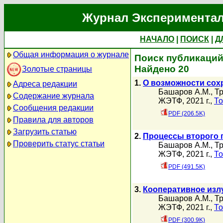
Журнал Экспериментал
НАЧАЛО
|
ПОИСК
|
Д
Общая информация о журнале
Поиск публикаций
Найдено 20
Золотые страницы
1.
О возможности сох
Адреса редакции
Башаров А.М.
,
Тр
Содержание журнала
ЖЭТФ, 2021 г.,
То
Сообщения редакции
PDF (206.5K)
Правила для авторов
Загрузить статью
2.
Процессы второго 
Проверить статус статьи
Башаров А.М.
,
Тр
ЖЭТФ, 2021 г.,
То
PDF (491.5K)
3.
Кооперативное изл
Башаров А.М.
,
Тр
ЖЭТФ, 2021 г.,
То
PDF (300.9K)