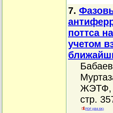
7.
Фазовы
антифер
поттса н
учетом в
ближайш
Бабаев
Муртаз
ЖЭТФ, 
стр. 35
PDF (484.6K)