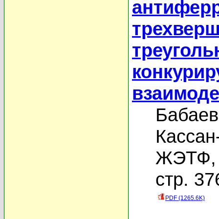
антифер
трехверш
треуголь
конкури
взаимод
Бабаев
Кассан
ЖЭТФ, 
стр. 37
PDF (1265.6K)