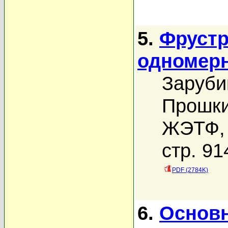
5.
Фрустр
одномерн
Заруби
Прошки
ЖЭТФ, 
стр. 91
PDF (2784K)
6.
Основн