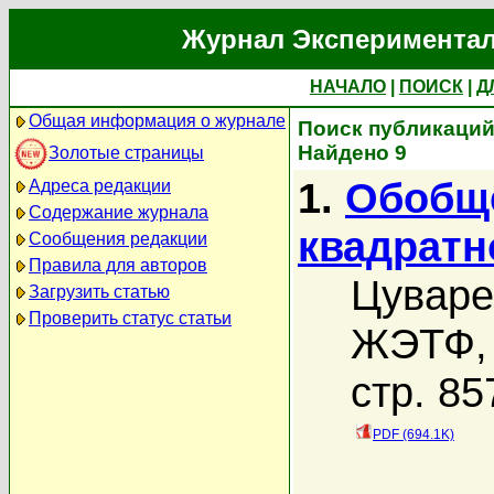
Журнал Экспериментал
НАЧАЛО
|
ПОИСК
|
Д
Общая информация о журнале
Поиск публикаций
Найдено 9
Золотые страницы
1.
Обобще
Адреса редакции
Содержание журнала
квадратн
Сообщения редакции
Правила для авторов
Цуваре
Загрузить статью
Проверить статус статьи
ЖЭТФ, 
стр. 85
PDF (694.1K)