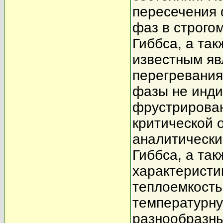
пересечения 
фаз в строго
Гиббса, а та
известным яв
перегревания
фазы не инди
фрустрирован
критической 
аналитически
Гиббса, а та
характеристик
теплоемкость 
температурн
разнообразны