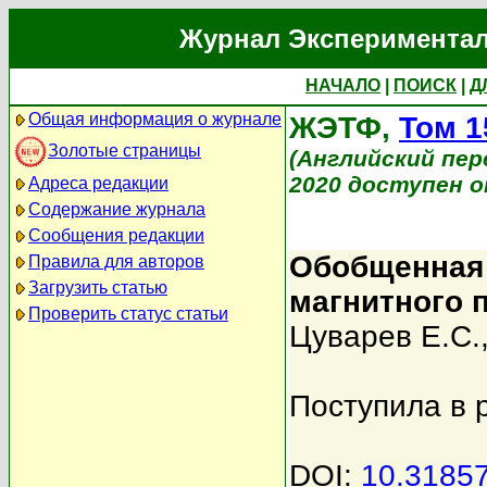
Журнал Экспериментал
НАЧАЛО
|
ПОИСК
|
Д
Общая информация о журнале
ЖЭТФ,
Том 1
Золотые страницы
(Английский перев
2020 доступен on
Адреса редакции
Содержание журнала
Сообщения редакции
Обобщенная 
Правила для авторов
Загрузить статью
магнитного 
Проверить статус статьи
Цуварев Е.С.
Поступила в 
DOI:
10.3185