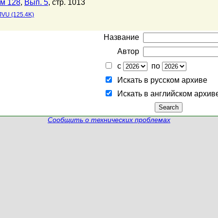
м 128
,
Вып. 5
, стр. 1013
JVU (125.4K)
Название
Автор
с
по
Искать в русском архиве
Искать в английском архив
Сообщить о технических проблемах