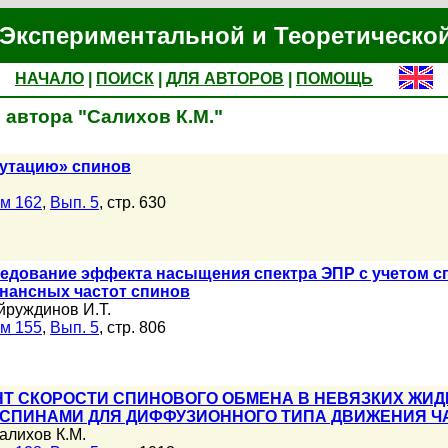
Экспериментальной и Теоретическо
НАЧАЛО
|
ПОИСК
|
ДЛЯ АВТОРОВ
|
ПОМОЩЬ
 автора "Салихов К.М."
нутацию» спинов
м 162
,
Вып. 5
, стр. 630
ледование эффекта насыщения спектра ЭПР с учетом с
нансных частот спинов
йруждинов И.Т.
м 155
,
Вып. 5
, стр. 806
НТ СКОРОСТИ СПИНОВОГО ОБМЕНА В НЕВЯЗКИХ ЖИ
СПИНАМИ ДЛЯ ДИФФУЗИОННОГО ТИПА ДВИЖЕНИЯ Ч
алихов К.М.