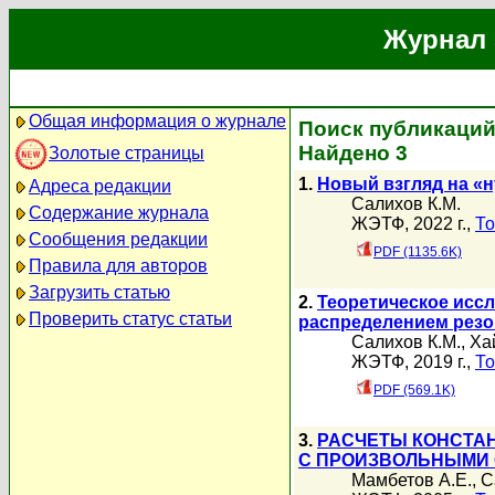
Журнал 
Общая информация о журнале
Поиск публикаций
Найдено 3
Золотые страницы
1.
Новый взгляд на «
Адреса редакции
Салихов К.М.
Содержание журнала
ЖЭТФ, 2022 г.,
То
Сообщения редакции
PDF (1135.6K)
Правила для авторов
Загрузить статью
2.
Теоретическое исс
Проверить статус статьи
распределением резо
Салихов К.М.
,
Ха
ЖЭТФ, 2019 г.,
То
PDF (569.1K)
3.
РАСЧЕТЫ КОНСТА
С ПРОИЗВОЛЬНЫМИ 
Мамбетов А.Е.
,
С