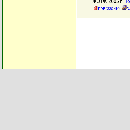
ЖЭТФ, 2005 г.,
То
PDF (330.4K)
D