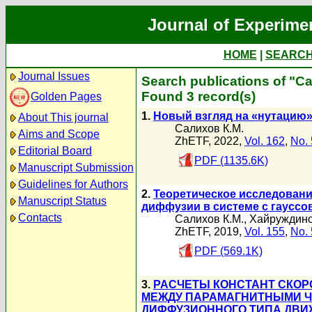
Journal of Experime
HOME
|
SEARC
Journal Issues
Search publications of "С
Found 3 record(s)
Golden Pages
1.
Новый взгляд на «нутацию
About This journal
Салихов К.М.
Aims and Scope
ZhETF, 2022,
Vol. 162
,
No. 
Editorial Board
PDF (1135.6K)
Manuscript Submission
Guidelines for Authors
2.
Теоретическое исследовани
Manuscript Status
диффузии в системе с гауссо
Contacts
Салихов К.М.
,
Хайруждино
ZhETF, 2019,
Vol. 155
,
No. 
PDF (569.1K)
3.
РАСЧЕТЫ КОНСТАНТ СКОР
МЕЖДУ ПАРАМАГНИТНЫМИ Ч
ДИФФУЗИОННОГО ТИПА ДВИ