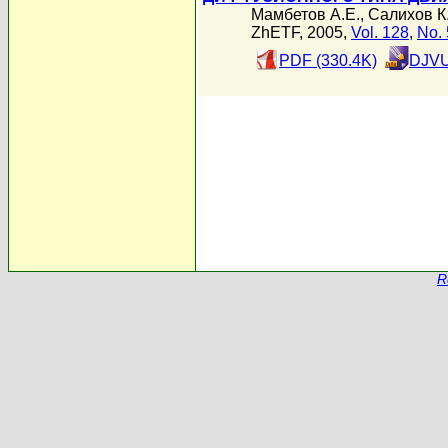
Мамбетов А.Е.
,
Салихов К
ZhETF, 2005,
Vol. 128
,
No. 
PDF (330.4K)
DJVU
R