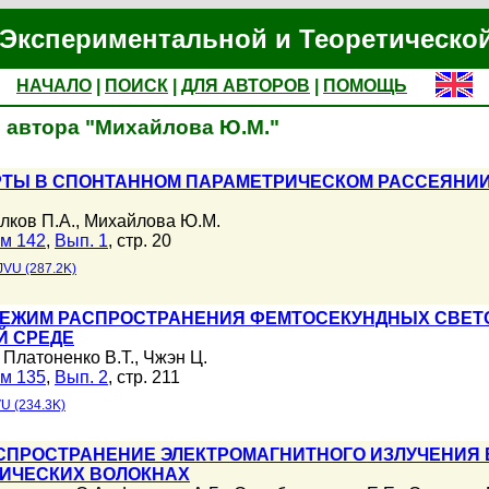
Экспериментальной и Теоретическо
НАЧАЛО
|
ПОИСК
|
ДЛЯ АВТОРОВ
|
ПОМОЩЬ
 автора "Михайлова Ю.М."
РТЫ В СПОНТАННОМ ПАРАМЕТРИЧЕСКОМ РАССЕЯНИИ
лков П.А.
,
Михайлова Ю.М.
м 142
,
Вып. 1
, стр. 20
JVU (287.2K)
ЕЖИМ РАСПРОСТРАНЕНИЯ ФЕМТОСЕКУНДНЫХ СВЕТО
Й СРЕДЕ
,
Платоненко В.Т.
,
Чжэн Ц.
м 135
,
Вып. 2
, стр. 211
U (234.3K)
СПРОСТРАНЕНИЕ ЭЛЕКТРОМАГНИТНОГО ИЗЛУЧЕНИЯ 
ИЧЕСКИХ ВОЛОКНАХ