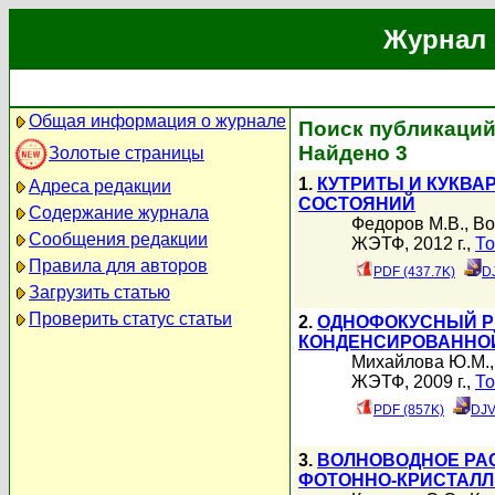
Журнал 
Общая информация о журнале
Поиск публикаций
Найдено 3
Золотые страницы
1.
КУТРИТЫ И КУКВА
Адреса редакции
СОСТОЯНИЙ
Содержание журнала
Федоров М.В.
,
Во
Сообщения редакции
ЖЭТФ, 2012 г.,
То
Правила для авторов
PDF (437.7K)
D
Загрузить статью
Проверить статус статьи
2.
ОДНОФОКУСНЫЙ Р
КОНДЕНСИРОВАННО
Михайлова Ю.М.
ЖЭТФ, 2009 г.,
То
PDF (857K)
DJV
3.
ВОЛНОВОДНОЕ РА
ФОТОННО-КРИСТАЛЛ