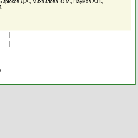
Бирюков Д.А.
,
Михайлова Ю.М.
,
Наумов А.Н.
,
.
е