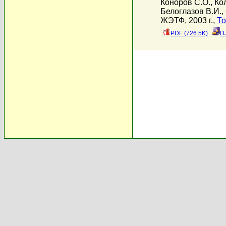
Коноров С.О.
,
Ко
Белоглазов В.И.
,
ЖЭТФ, 2003 г.,
То
PDF (726.5K)
D