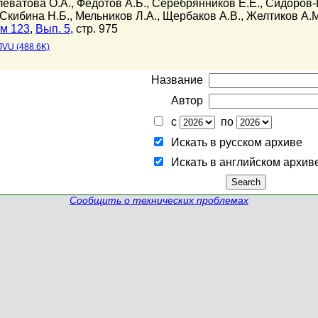
леватова О.А.
,
Федотов А.Б.
,
Серебрянников Е.Е.
,
Сидоров-
Скибина Н.Б.
,
Мельников Л.А.
,
Щербаков А.В.
,
Желтиков А.М
м 123
,
Вып. 5
, стр. 975
JVU (488.6K)
Название
Автор
с
по
Искать в русском архиве
Искать в английском архив
Сообщить о технических проблемах