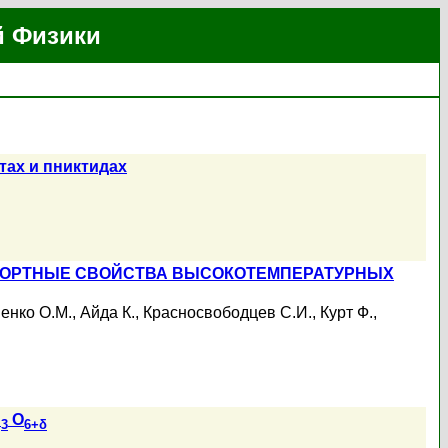
й Физики
ах и пниктидах
ПОРТНЫЕ СВОЙСТВА ВЫСОКОТЕМПЕРАТУРНЫХ
енко О.М.
,
Айда К.
,
Красносвободцев С.И.
,
Курт Ф.
,
u
O
3
6+δ