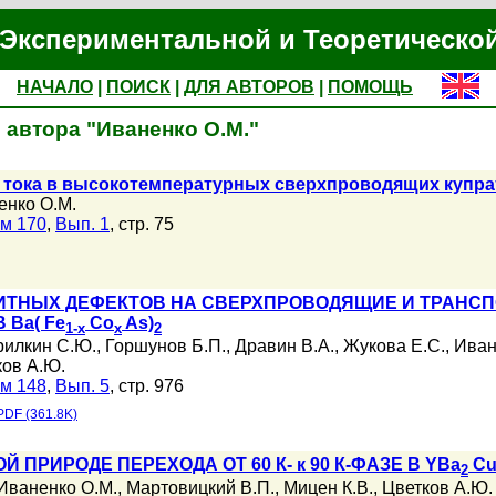
Экспериментальной и Теоретическо
НАЧАЛО
|
ПОИСК
|
ДЛЯ АВТОРОВ
|
ПОМОЩЬ
 автора "Иваненко О.М."
 тока в высокотемпературных сверхпроводящих купрат
енко О.М.
м 170
,
Вып. 1
, стр. 75
ИТНЫХ ДЕФЕКТОВ НА СВЕРХПРОВОДЯЩИЕ И ТРАНС
Ba( Fe
Co
As)
1-x
x
2
рилкин С.Ю.
,
Горшунов Б.П.
,
Дравин В.А.
,
Жукова Е.С.
,
Иван
ков А.Ю.
м 148
,
Вып. 5
, стр. 976
PDF (361.8K)
 ПРИРОДЕ ПЕРЕХОДА ОТ 60 К- к 90 К-ФАЗЕ В YBa
C
2
Иваненко О.М.
,
Мартовицкий В.П.
,
Мицен К.В.
,
Цветков А.Ю.