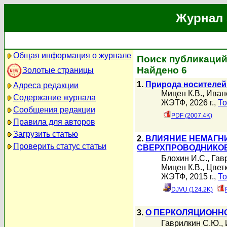
Журнал 
Общая информация о журнале
Поиск публикаций
Найдено 6
Золотые страницы
1.
Природа носителей
Адреса редакции
Мицен К.В.
,
Иван
Содержание журнала
ЖЭТФ, 2026 г.,
То
Сообщения редакции
PDF (2007.4K)
Правила для авторов
Загрузить статью
2.
ВЛИЯНИЕ НЕМАГН
Проверить статус статьи
СВЕРХПРОВОДНИКОВ 
Блохин И.С.
,
Гав
Мицен К.В.
,
Цвет
ЖЭТФ, 2015 г.,
То
DJVU (124.2K)
3.
О ПЕРКОЛЯЦИОННОЙ
Гаврилкин С.Ю.
,