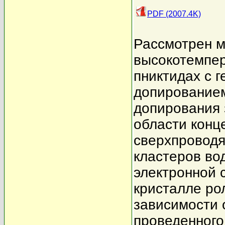
PDF (2007.4K)
Рассмотрен м
высокотемпер
пниктидах с 
допированием
допирования 
области конц
сверхпроводя
кластеров во
электронной 
кристалле ро
зависимости 
проведенного