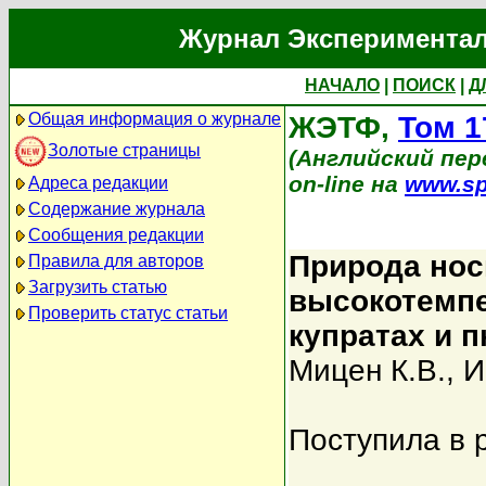
Журнал Экспериментал
НАЧАЛО
|
ПОИСК
|
Д
Общая информация о журнале
ЖЭТФ,
Том 1
Золотые страницы
(Английский пере
on-line на
www.sp
Адреса редакции
Содержание журнала
Сообщения редакции
Природа нос
Правила для авторов
Загрузить статью
высокотемп
Проверить статус статьи
купратах и 
Мицен К.В.
,
И
Поступила в 