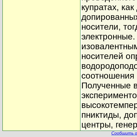
купратах, как
допированных
носители, тог
электронные. 
изовалентным
носителей о
водородоподо
соотношения 
Полученные 
эксперименто
высокотемпер
пниктиды, до
центры, гене
Сообщить о