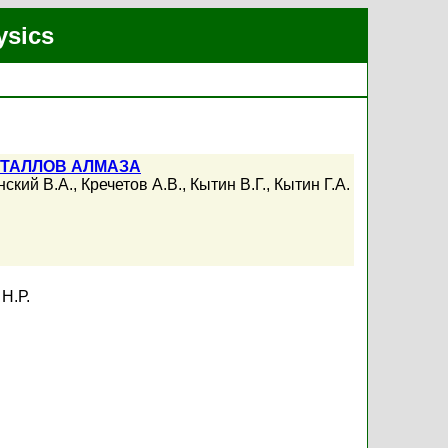
ysics
ТАЛЛОВ АЛМАЗА
нский В.А.
,
Кречетов А.В.
,
Кытин В.Г.
,
Кытин Г.А.
Н.Р.