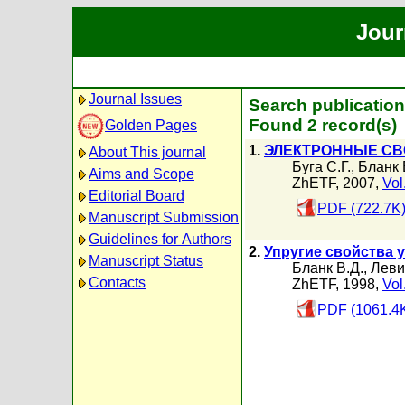
Jour
Journal Issues
Search publication
Found 2 record(s)
Golden Pages
1.
ЭЛЕКТРОННЫЕ СВ
About This journal
Буга С.Г.
,
Бланк 
Aims and Scope
ZhETF, 2007,
Vol
Editorial Board
PDF (722.7K
Manuscript Submission
Guidelines for Authors
2.
Упругие свойства 
Manuscript Status
Бланк В.Д.
,
Леви
Contacts
ZhETF, 1998,
Vol
PDF (1061.4