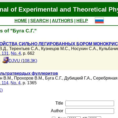
nal of Experimental and Theoretical Ph
HOME
|
SEARCH
|
AUTHORS
|
HELP
s of "Буга С.Г."
ОЙСТВА СИЛЬНО ЛЕГИРОВАННЫХ БОРОМ МОНОКРИС
В.Д.
,
Терентьев С.А.
,
Кузнецов М.С.
,
Носухин С.А.
,
Кульбачи
. 131
,
No. 4
, p. 662
)
DJVU (108.3K)
ультратвердых фуллеритов
н В.М.
,
Прохоров В.М.
,
Буга С.Г.
,
Дубицкий Г.А.
,
Серебряная 
. 114
,
No. 4
, p. 1365
K)
Title
Author