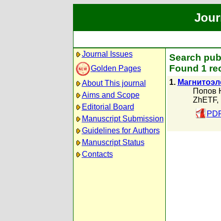
Jour
Journal Issues
Search pub
Found 1 re
Golden Pages
1.
Магнитоэл
About This journal
Попов 
Aims and Scope
ZhETF,
Editorial Board
PDF
Manuscript Submission
Guidelines for Authors
Manuscript Status
Contacts