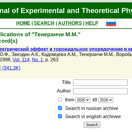
nal of Experimental and Theoretical Ph
HOME
|
SEARCH
|
AUTHORS
|
HELP
lications of "Тенеранчи М.М."
cord(s)
ектрический эффект и тороидальное упорядочение в к
Ю.Ф.
,
Звездин А.К.
,
Кадомцева А.М.
,
Тенеранчи М.М.
,
Воробь
 1998,
Vol. 114
,
No. 1
, p. 263
 (341.3K)
Title
Author
from
till
Search in russian archive
Search in english archiveе