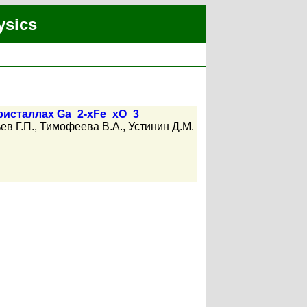
ysics
ристаллах Ga_2-xFe_xO_3
ев Г.П.
,
Тимофеева В.А.
,
Устинин Д.М.