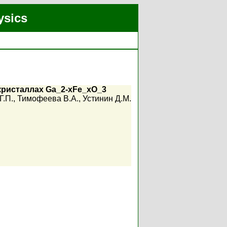
ysics
кристаллах Ga_2-xFe_xO_3
Г.П.
,
Тимофеева В.А.
,
Устинин Д.М.