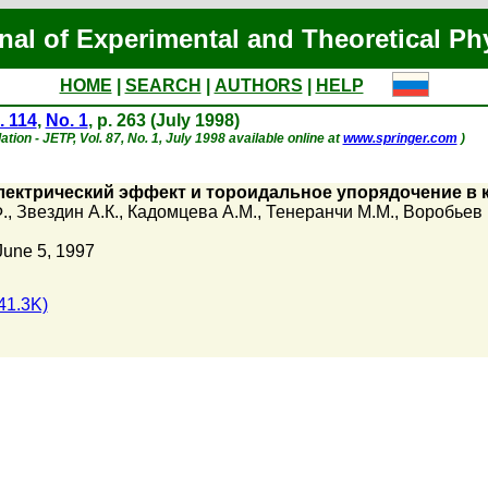
nal of Experimental and Theoretical Ph
HOME
|
SEARCH
|
AUTHORS
|
HELP
. 114
,
No. 1
, p. 263 (July 1998)
ation - JETP, Vol. 87, No. 1, July 1998 available online at
www.springer.com
)
ектрический эффект и тороидальное упорядочение в 
.
,
Звездин А.К.
,
Кадомцева А.М.
,
Тенеранчи М.М.
,
Воробьев 
June 5, 1997
41.3K)