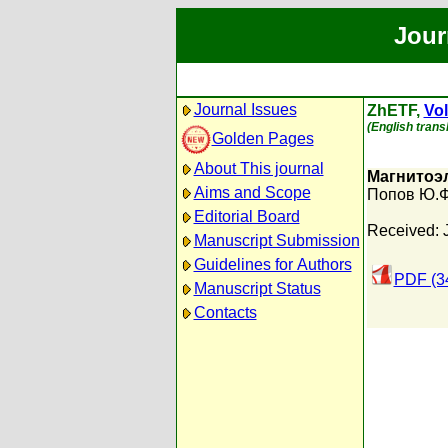
Jour
Journal Issues
ZhETF,
Vol
(English transl
Golden Pages
About This journal
Магнитоэл
Aims and Scope
Попов Ю.Ф
Editorial Board
Received: 
Manuscript Submission
Guidelines for Authors
PDF (3
Manuscript Status
Contacts