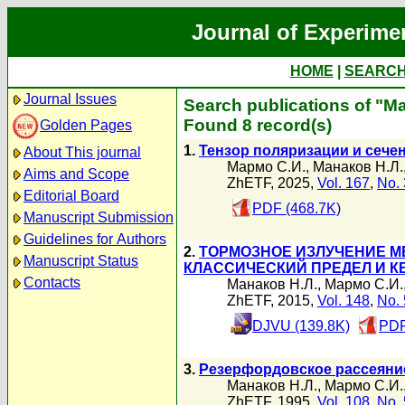
Journal of Experime
HOME
|
SEARC
Journal Issues
Search publications of "М
Found 8 record(s)
Golden Pages
1.
Тензор поляризации и сече
About This journal
Мармо С.И.
,
Манаков Н.Л.
Aims and Scope
ZhETF, 2025,
Vol. 167
,
No. 
Editorial Board
PDF (468.7K)
Manuscript Submission
Guidelines for Authors
2.
ТОРМОЗНОЕ ИЗЛУЧЕНИЕ М
Manuscript Status
КЛАССИЧЕСКИЙ ПРЕДЕЛ И К
Contacts
Манаков Н.Л.
,
Мармо С.И.
ZhETF, 2015,
Vol. 148
,
No. 
DJVU (139.8K)
PDF
3.
Резерфордовское рассеяни
Манаков Н.Л.
,
Мармо С.И.
ZhETF, 1995,
Vol. 108
,
No. 