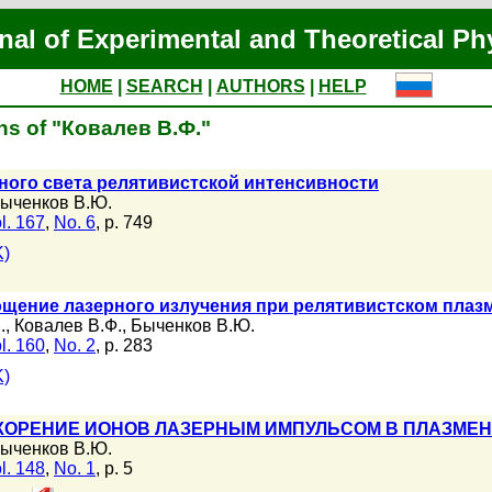
nal of Experimental and Theoretical Ph
HOME
|
SEARCH
|
AUTHORS
|
HELP
ns of "Ковалев В.Ф."
ного света релятивистской интенсивности
ыченков В.Ю.
l. 167
,
No. 6
, p. 749
K)
щение лазерного излучения при релятивистском плаз
.
,
Ковалев В.Ф.
,
Быченков В.Ю.
l. 160
,
No. 2
, p. 283
K)
КОРЕНИЕ ИОНОВ ЛАЗЕРНЫМ ИМПУЛЬСОМ В ПЛАЗМЕ
ыченков В.Ю.
l. 148
,
No. 1
, p. 5