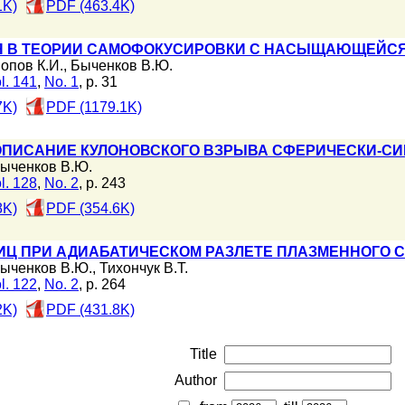
1K)
PDF (463.4K)
 В ТЕОРИИ САМОФОКУСИРОВКИ С НАСЫЩАЮЩЕЙС
опов К.И.
,
Быченков В.Ю.
l. 141
,
No. 1
, p. 31
7K)
PDF (1179.1K)
ОПИСАНИЕ КУЛОНОВСКОГО ВЗРЫВА СФЕРИЧЕСКИ-СИ
ыченков В.Ю.
l. 128
,
No. 2
, p. 243
8K)
PDF (354.6K)
ИЦ ПРИ АДИАБАТИЧЕСКОМ РАЗЛЕТЕ ПЛАЗМЕННОГО С
ыченков В.Ю.
,
Тихончук В.Т.
l. 122
,
No. 2
, p. 264
2K)
PDF (431.8K)
Title
Author