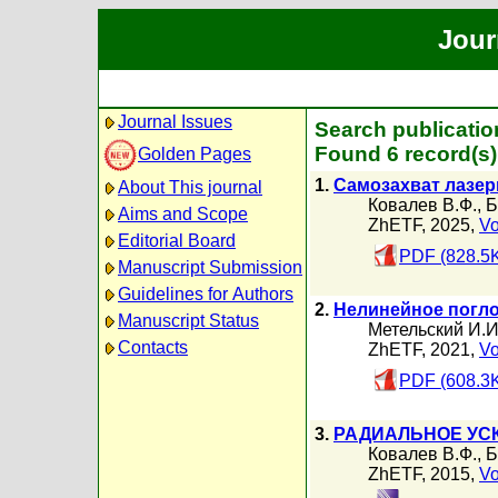
Jour
Journal Issues
Search publicatio
Found 6 record(s)
Golden Pages
1.
Самозахват лазер
About This journal
Ковалев В.Ф.
,
Б
Aims and Scope
ZhETF, 2025,
Vo
Editorial Board
PDF (828.5
Manuscript Submission
Guidelines for Authors
2.
Нелинейное погло
Manuscript Status
Метельский И.И
Contacts
ZhETF, 2021,
Vo
PDF (608.3
3.
РАДИАЛЬНОЕ УС
Ковалев В.Ф.
,
Б
ZhETF, 2015,
Vo