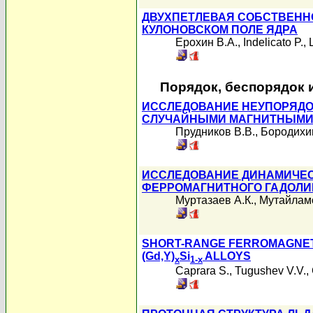
ДВУХПЕТЛЕВАЯ СОБСТВЕНН
КУЛОНОВСКОМ ПОЛЕ ЯДРА
Ерохин В.А.
,
Indelicato P.
,
Порядок, беспорядок 
ИССЛЕДОВАНИЕ НЕУПОРЯДО
СЛУЧАЙНЫМИ МАГНИТНЫМИ 
Прудников В.В.
,
Бородихи
ИССЛЕДОВАНИЕ ДИНАМИЧЕС
ФЕРРОМАГНИТНОГО ГАДОЛ
Муртазаев А.К.
,
Мутайламо
SHORT-RANGE FERROMAGNET
(Gd,Y)
Si
ALLOYS
x
1-x
Caprara S.
,
Tugushev V.V.
,