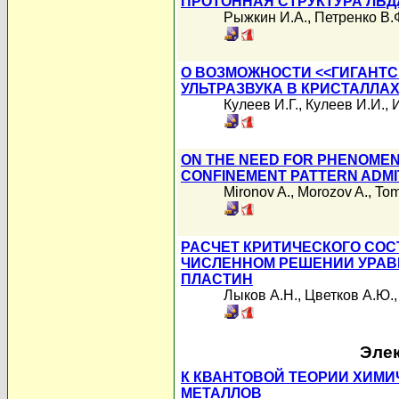
ПРОТОННАЯ СТРУКТУРА ЛЬД
Рыжкин И.А.
,
Петренко В.
О ВОЗМОЖНОСТИ <<ГИГАНТС
УЛЬТРАЗВУКА В КРИСТАЛЛА
Кулеев И.Г.
,
Кулеев И.И.
,
ON THE NEED FOR PHENOMEN
CONFINEMENT PATTERN ADM
Mironov A.
,
Morozov A.
,
Tom
РАСЧЕТ КРИТИЧЕСКОГО СОС
ЧИСЛЕННОМ РЕШЕНИИ УРАВН
ПЛАСТИН
Лыков А.Н.
,
Цветков А.Ю.
Элек
К КВАНТОВОЙ ТЕОРИИ ХИМ
МЕТАЛЛОВ