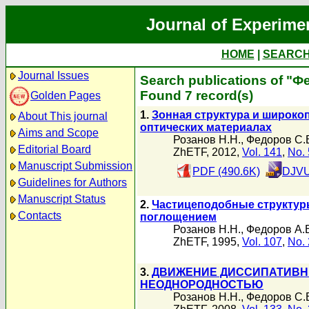
Journal of Experime
HOME
|
SEARC
Journal Issues
Search publications of "Ф
Found 7 record(s)
Golden Pages
1.
Зонная структура и широко
About This journal
оптических материалах
Aims and Scope
Розанов Н.Н.
,
Федоров С.
Editorial Board
ZhETF, 2012,
Vol. 141
,
No. 
Manuscript Submission
PDF (490.6K)
DJVU
Guidelines for Authors
Manuscript Status
2.
Частицеподобные структур
Contacts
поглощением
Розанов Н.Н.
,
Федоров А.
ZhETF, 1995,
Vol. 107
,
No. 
3.
ДВИЖЕНИЕ ДИССИПАТИВНЫ
НЕОДНОРОДНОСТЬЮ
Розанов Н.Н.
,
Федоров С.