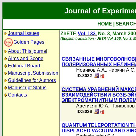
Journal of Experime
HOME
|
SEARC
Journal Issues
ZhETF,
Vol. 133
, No. 3, March 20
(English translation - JETP, Vol. 106, No. 3,
Golden Pages
About This journal
Aims and Scope
СВЯЗАННЫЕ МНОГОВОЛНОВ
ПОЛЯРИЗОВАННЫХ НЕЛИНЕЙ
Editorial Board
Новиков А.А.
,
Чиркин А.С.
Manuscript Submission
ID:8032
Guidelines for Authors
Manuscript Status
СИСТЕМА УРАВНЕНИЙ МАКСВ
Contacts
ВЗАИМОДЕЙСТВИИ БОЗЕ-ЭЙ
ЭЛЕКТРОМАГНИТНЫМ ПОЛЕ
Аветисян Ю.А.
,
Трифонов 
ID:8026
QUANTUM TELEPORTATION T
DISPLACED VACUUM AND SIN