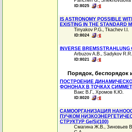
Pancheri G.
,
Shekhovtsova 
ID:8025
IS ASTRONOMY POSSIBLE WI
EXISTING IN THE STANDARD 
Tinyakov P.G.
,
Tkachev I.I.
ID:8024
INVERSE BREMSSTRAHLUNG C
Arbuzov A.B.
,
Sadykov R.R
ID:8021
Порядок, беспорядок 
ПОСТРОЕНИЕ ДИНАМИЧЕСКО
ФОНОНАХ В ТОЧКАХ СИММЕТ
Вакс В.Г.
,
Хромов К.Ю.
ID:8020
САМООРГАНИЗАЦИЯ НАНООС
ПУЧКОМ НИЗКОЭНЕРГЕТИЧЕ
СТРУКТУР Ge/Si(100)
Смагина Ж.В.
,
Зиновьев В