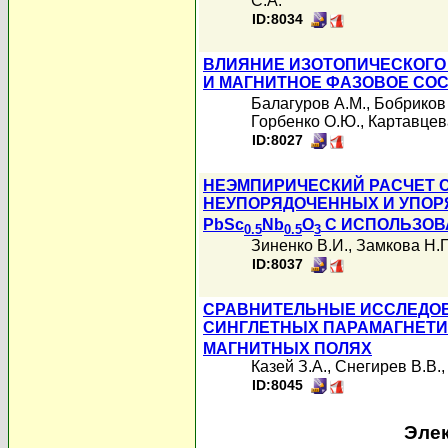
С.А.
ID:8034
ВЛИЯНИЕ ИЗОТОПИЧЕСКОГО
И МАГНИТНОЕ ФАЗОВОЕ СОС
Балагуров А.М.
,
Бобриков
Горбенко О.Ю.
,
Картавцев
ID:8027
НЕЭМПИРИЧЕСКИЙ РАСЧЕТ 
НЕУПОРЯДОЧЕННЫХ И УПОР
PbSc
Nb
O
С ИСПОЛЬЗОВ
0.5
0.5
3
Зиненко В.И.
,
Замкова Н.Г
ID:8037
СРАВНИТЕЛЬНЫЕ ИССЛЕДОВ
СИНГЛЕТНЫХ ПАРАМАГНЕТИ
МАГНИТНЫХ ПОЛЯХ
Казей З.А.
,
Снегирев В.В.
ID:8045
Элек