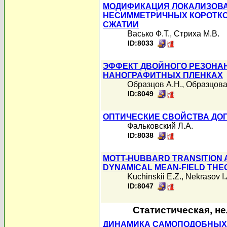
МОДИФИКАЦИЯ ЛОКАЛИЗОВА
НЕСИММЕТРИЧНЫХ КОРОТКО
СЖАТИИ
Васько Ф.Т.
,
Стриха М.В.
ID:8033
ЭФФЕКТ ДВОЙНОГО РЕЗОНА
НАНОГРАФИТНЫХ ПЛЕНКАХ
Образцов А.Н.
,
Образцова
ID:8049
ОПТИЧЕСКИЕ СВОЙСТВА ДО
Фальковский Л.А.
ID:8038
MOTT-HUBBARD TRANSITION 
DYNAMICAL MEAN-FIELD TH
Kuchinskii E.Z.
,
Nekrasov I.
ID:8047
Статистическая, н
ДИНАМИКА САМОПОДОБНЫХ