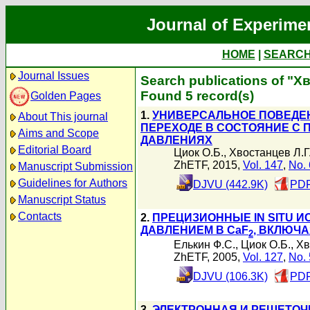
Journal of Experime
HOME
|
SEARC
Journal Issues
Search publications of "Х
Found 5 record(s)
Golden Pages
1.
УНИВЕРСАЛЬНОЕ ПОВЕДЕ
About This journal
ПЕРЕХОДЕ В СОСТОЯНИЕ С
Aims and Scope
ДАВЛЕНИЯХ
Editorial Board
Циок О.Б.
,
Хвостанцев Л.Г
ZhETF, 2015,
Vol. 147
,
No. 
Manuscript Submission
Guidelines for Authors
DJVU (442.9K)
PDF
Manuscript Status
Contacts
2.
ПРЕЦИЗИОННЫЕ IN SITU 
ДАВЛЕНИЕМ В CaF
, ВКЛЮЧ
2
Елькин Ф.С.
,
Циок О.Б.
,
Хв
ZhETF, 2005,
Vol. 127
,
No. 
DJVU (106.3K)
PDF
3.
ЭЛЕКТРОННАЯ И РЕШЕТОЧ