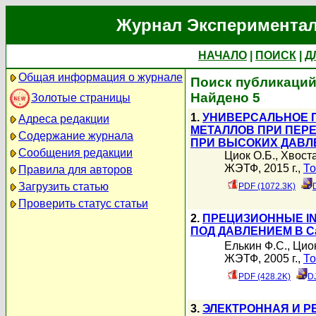
Журнал Экспериментал
НАЧАЛО
|
ПОИСК
|
Д
Общая информация о журнале
Поиск публикаций 
Найдено 5
Золотые страницы
1.
УНИВЕРСАЛЬНОЕ 
Адреса редакции
МЕТАЛЛОВ ПРИ ПЕР
Содержание журнала
ПРИ ВЫСОКИХ ДАВЛ
Сообщения редакции
Циок О.Б.
,
Хвоста
ЖЭТФ, 2015 г.,
То
Правила для авторов
Загрузить статью
PDF (1072.3K)
Проверить статус статьи
2.
ПРЕЦИЗИОННЫЕ IN
ПОД ДАВЛЕНИЕМ В C
Елькин Ф.С.
,
Циок
ЖЭТФ, 2005 г.,
То
PDF (428.2K)
D
3.
ЭЛЕКТРОННАЯ И Р