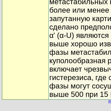
метастабильных к
более или менее
запутанную карт
сделано предполо
α' (α-U) являютс
выше хорошо изв
фазы метастаби
куполообразная 
включает чрезвы
гистерезиса, где
фазы могут сосущ
выше 500 при 15 
R