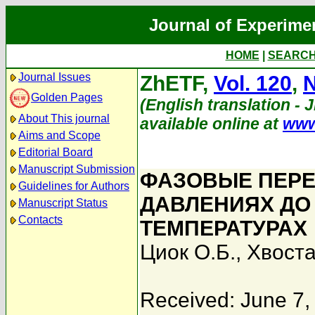
Journal of Experime
HOME
|
SEARC
Journal Issues
ZhETF,
Vol. 120
,
N
Golden Pages
(English translation - 
About This journal
available online at
www
Aims and Scope
Editorial Board
Manuscript Submission
ФАЗОВЫЕ ПЕРЕ
Guidelines for Authors
ДАВЛЕНИЯХ ДО 
Manuscript Status
Contacts
ТЕМПЕРАТУРАХ
Циок О.Б.
,
Хвоста
Received: June 7,