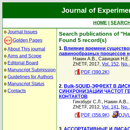
Journal of Experime
HOME
|
SEARC
Journal Issues
Search publications of "Н
Found 5 record(s)
Golden Pages
1.
Влияние времени существов
About This journal
лавинообразных процессов н
Aims and Scope
Накин А.В.
,
Савицкая Н.Е.
Editorial Board
ZhETF, 2017,
Vol. 152
,
No. 
Manuscript Submission
PDF (390.2K)
Guidelines for Authors
Manuscript Status
2.
Bulk-SQUID-ЭФФЕКТ В ДИ
Contacts
СИНХРОНИЗАЦИИ ЧАСТОТ Г
КОНТАКТОВ
Гинзбург С.Л.
,
Накин А.В.
,
ZhETF, 2012,
Vol. 141
,
No. 
PDF (356.9K)
DJVU
3.
АССОРТАТИВНЫЕ И ДИСАС