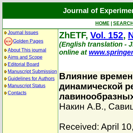
Journal of Experime
HOME
|
SEARC
Journal Issues
ZhETF,
Vol. 152
,
N
Golden Pages
(English translation - 
About This journal
online at
www.springe
Aims and Scope
Editorial Board
Manuscript Submission
Влияние времен
Guidelines for Authors
динамической р
Manuscript Status
Contacts
лавинообразных
Накин А.В.
,
Савиц
Received: April 10