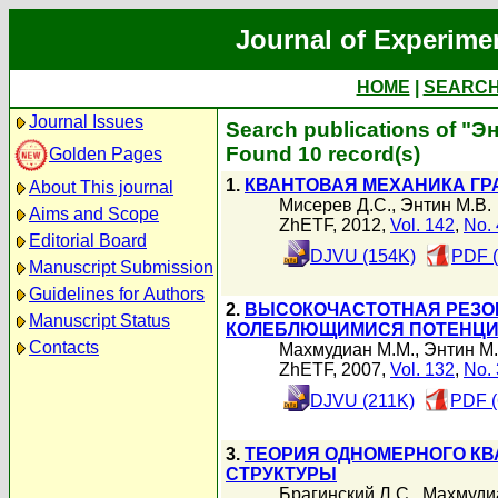
Journal of Experime
HOME
|
SEARC
Journal Issues
Search publications of "Э
Found 10 record(s)
Golden Pages
1.
КВАНТОВАЯ МЕХАНИКА Г
About This journal
Мисерев Д.С.
,
Энтин М.В.
Aims and Scope
ZhETF, 2012,
Vol. 142
,
No. 
Editorial Board
DJVU (154K)
PDF 
Manuscript Submission
Guidelines for Authors
2.
ВЫСОКОЧАСТОТНАЯ РЕЗО
Manuscript Status
КОЛЕБЛЮЩИМИСЯ ПОТЕНЦ
Contacts
Махмудиан М.М.
,
Энтин М.
ZhETF, 2007,
Vol. 132
,
No. 
DJVU (211K)
PDF (
3.
ТЕОРИЯ ОДНОМЕРНОГО КВ
СТРУКТУРЫ
Брагинский Л.С.
,
Махмуди