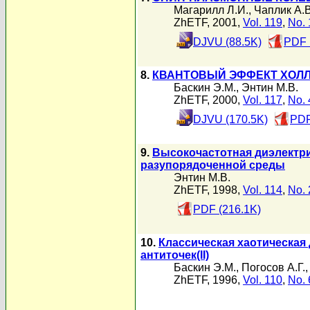
Магарилл Л.И.
,
Чаплик А.В
ZhETF, 2001,
Vol. 119
,
No. 
DJVU (88.5K)
PDF 
8.
КВАНТОВЫЙ ЭФФЕКТ ХОЛЛ
Баскин Э.М.
,
Энтин М.В.
ZhETF, 2000,
Vol. 117
,
No. 
DJVU (170.5K)
PDF
9.
Высокочастотная диэлектр
разупорядоченной среды
Энтин М.В.
ZhETF, 1998,
Vol. 114
,
No. 
PDF (216.1K)
10.
Классическая хаотическая
антиточек(II)
Баскин Э.М.
,
Погосов А.Г.
ZhETF, 1996,
Vol. 110
,
No. 