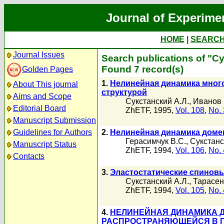
Journal of Experime
HOME
|
SEARC
Journal Issues
Search publications of "С
Found 7 record(s)
Golden Pages
1.
Нелинейная динамика мног
About This journal
структурой
Aims and Scope
Сукстанский А.Л.
,
Иванов 
Editorial Board
ZhETF, 1995,
Vol. 108
,
No. 
Manuscript Submission
Guidelines for Authors
2.
Нелинейная динамика доме
Герасимчук В.С.
,
Сукстанс
Manuscript Status
ZhETF, 1994,
Vol. 106
,
No. 
Contacts
3.
Эластостатические спинов
Сукстанский А.Л.
,
Тарасен
ZhETF, 1994,
Vol. 105
,
No. 
4.
НЕЛИНЕЙНАЯ ДИНАМИКА Д
РАСПРОСТРАНЯЮЩЕЙСЯ В 