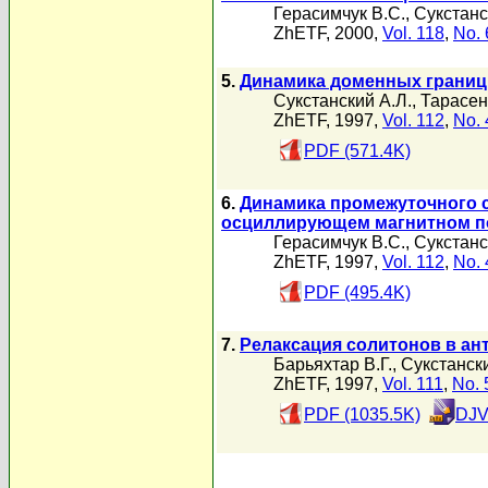
Герасимчук В.С.
,
Сукстанс
ZhETF, 2000,
Vol. 118
,
No. 
5.
Динамика доменных границ 
Сукстанский А.Л.
,
Тарасен
ZhETF, 1997,
Vol. 112
,
No. 
PDF (571.4K)
6.
Динамика промежуточного 
осциллирующем магнитном п
Герасимчук В.С.
,
Сукстанс
ZhETF, 1997,
Vol. 112
,
No. 
PDF (495.4K)
7.
Релаксация солитонов в а
Барьяхтар В.Г.
,
Сукстански
ZhETF, 1997,
Vol. 111
,
No. 
PDF (1035.5K)
DJV