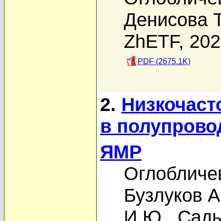
Денисова Т
ZhETF, 20
PDF (2675.1K)
2.
Низкочаст
в полупрово
ЯМР
Оглобличев
Бузлуков А
И.Ю.
,
Сады