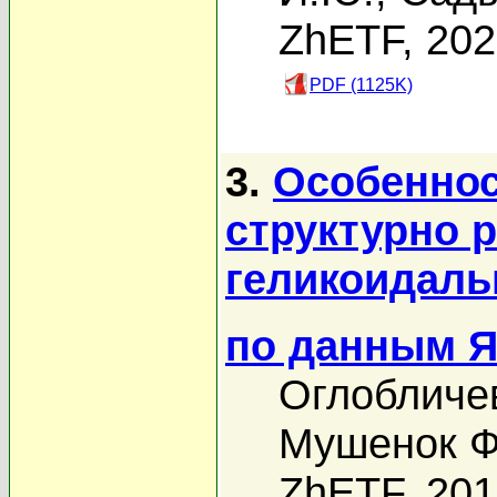
ZhETF, 20
PDF (1125K)
3.
Особеннос
структурно 
геликоидаль
по данным 
Оглобличев
Мушенок Ф
ZhETF, 20