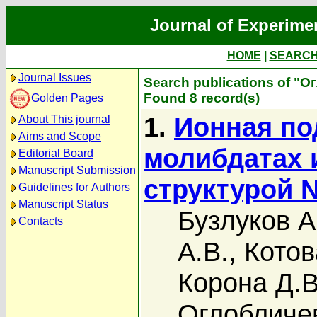
Journal of Experime
HOME
|
SEARC
Journal Issues
Search publications of "О
Found 8 record(s)
Golden Pages
1.
Ионная по
About This journal
Aims and Scope
молибдатах 
Editorial Board
Manuscript Submission
структурой 
Guidelines for Authors
Manuscript Status
Бузлуков А
Contacts
А.В.
,
Котов
Коpона Д.В
Оглобличев