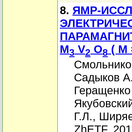
8.
ЯМР-ИССЛ
ЭЛЕКТРИЧЕ
ПАРАМАГНИ
M
V
O
( M 
3
2
8
Смольников
Садыков А
Геращенко
Якубовски
Г.Л.
,
Ширяе
ZhETF, 201