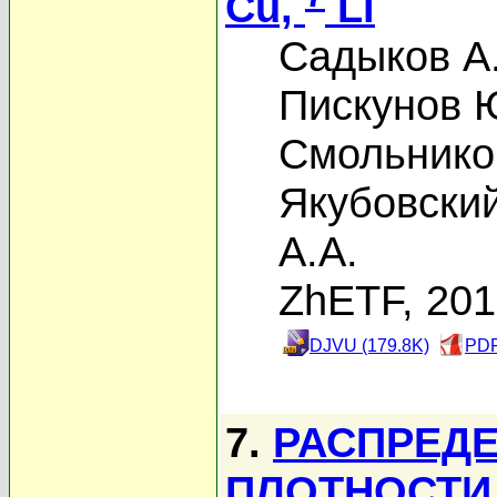
Cu,
Li
Садыков А
Пискунов 
Смольников
Якубовски
А.А.
ZhETF, 20
DJVU (179.8K)
PDF
7.
РАСПРЕД
ПЛОТНОСТИ