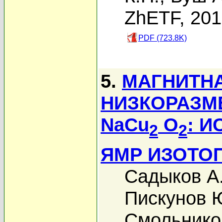
ZhETF, 20
PDF (723.8K)
5.
МАГНИТНА
НИЗКОРАЗМ
NaCu
O
: 
2
2
ЯМР ИЗОТО
Садыков А
Пискунов 
Смольников