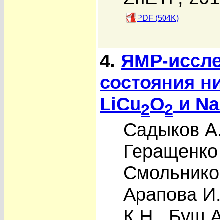
PDF (504K)
4.
ЯМР-иссле
состояния н
LiCu
O
и N
2
2
Садыков А
Геращенко
Смольников
Арапова И
К.Н.
,
Буш А