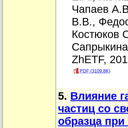
Чапаев А.В
В.В.
,
Федос
Костюков С
Сапрыкина
ZhETF, 20
PDF (3109.8K)
5.
Влияние г
частиц со с
образца при