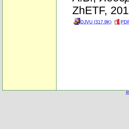
ZhETF, 20
DJVU (317.9K)
PDF
R