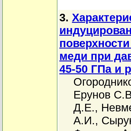
3.
Характери
индуцирован
поверхности
меди при да
45-50 ГПа и 
Огороднико
Ерунов С.В
Д.Е.
,
Невм
А.И.
,
Сыру