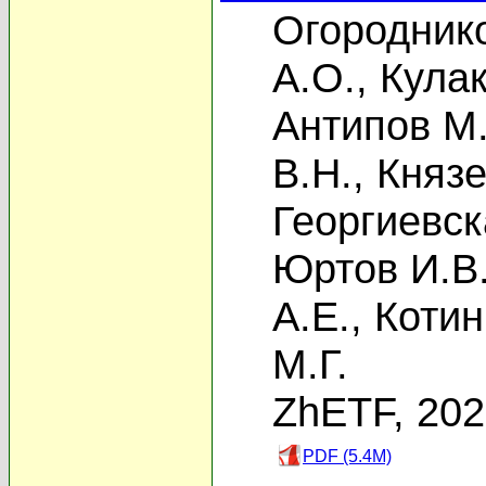
Огороднико
А.О.
,
Кулак
Антипов М.
В.Н.
,
Князе
Георгиевск
Юртов И.В
А.Е.
,
Котин
М.Г.
ZhETF, 20
PDF (5.4M)