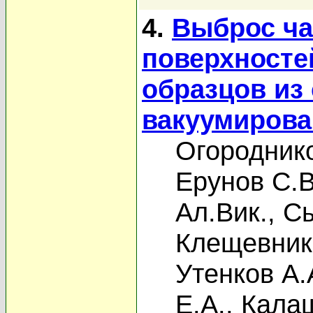
4.
Выброс ча
поверхносте
образцов из
вакуумирова
Огороднико
Ерунов С.В
Ал.Вик.
,
Сы
Клещевник
Утенков А.
Е.А.
,
Калаш