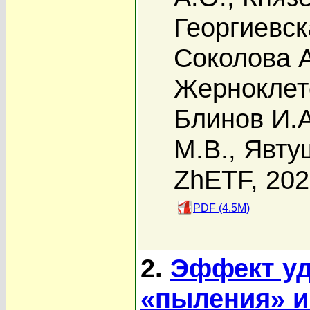
Георгиевск
Соколова А
Жерноклет
Блинов И.А
М.В.
,
Явту
ZhETF, 20
PDF (4.5M)
2.
Эффект уд
«пыления» и