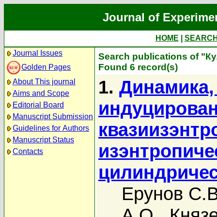
Journal of Experime
HOME
|
SEARC
Journal Issues
Search publications of "К
Found 6 record(s)
Golden Pages
1.
Динамика,
About This journal
Aims and Scope
индуцирован
Editorial Board
Manuscript Submission
квазиизэнтр
Guidelines for Authors
Manuscript Status
изэнтропиче
Contacts
цилиндричес
Ерунов С.В
А.О.
,
Князе