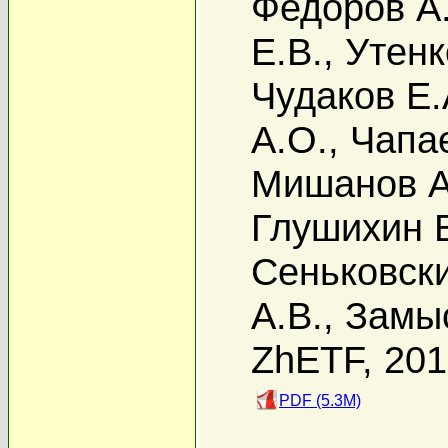
Федоров А
Е.В.
,
Утенк
Чудаков Е.
А.О.
,
Чапае
Мишанов А
Глушихин В
Сеньковски
А.В.
,
Замыс
ZhETF, 20
PDF (5.3M)