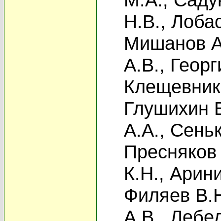
Н.В.
,
Лобас
Мишанов А
А.В.
,
Георг
Клещевник
Глушихин В
А.А.
,
Сеньк
Пресняков 
К.Н.
,
Арини
Филяев В.
А.В.
,
Лебед