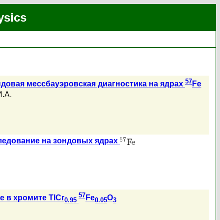
ysics
57
ондовая мессбауэровская диагностика на ядрах
Fe
.А.
следование на зондовых ядрах
57
e в хромите TlCr
Fe
O
0.95
0.05
3