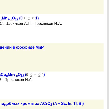
u
Mn
O
(0
1)
x
7-x
12
С.
,
Васильев А.Н.
,
Пресняков И.А.
щений в фосфиде MnP
aCu
Mn
O
(
)
x
7-x
12
В.
,
Пресняков И.А.
оподобных хромитах ACrO
(A = Sc, In, Tl, Bi)
3