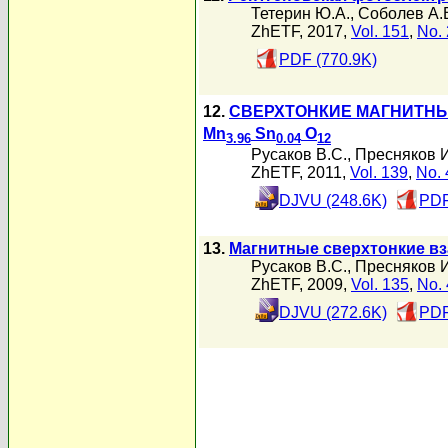
Тетерин Ю.А.
,
Соболев А.
ZhETF, 2017,
Vol. 151
,
No. 
PDF (770.9K)
12.
СВЕРХТОНКИЕ МАГНИТНЫ
Mn
Sn
O
3.96
0.04
12
Русаков В.С.
,
Пресняков И
ZhETF, 2011,
Vol. 139
,
No. 
DJVU (248.6K)
PDF
13.
Магнитные сверхтонкие вз
Русаков В.С.
,
Пресняков И
ZhETF, 2009,
Vol. 135
,
No. 
DJVU (272.6K)
PDF