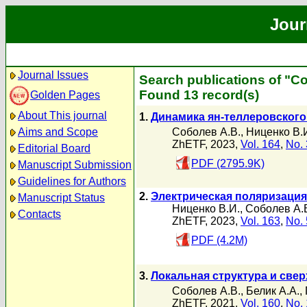
Jour
Journal Issues
Search publications of "С
Found 13 record(s)
Golden Pages
About This journal
1.
Динамика ян-теллеровского
Соболев А.В.
,
Ниценко В.
Aims and Scope
ZhETF, 2023,
Vol. 164
,
No. 
Editorial Board
PDF (2795.9K)
Manuscript Submission
Guidelines for Authors
2.
Электрическая поляризация
Manuscript Status
Ниценко В.И.
,
Соболев А.
Contacts
ZhETF, 2023,
Vol. 163
,
No. 
PDF (4.2M)
3.
Локальная структура и све
Соболев А.В.
,
Белик А.А.
,
ZhETF, 2021,
Vol. 160
,
No. 