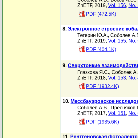
ZhETF, 2019,
Vol. 156
,
No. 
PDF (472.5K)
8.
Электронное строение коба
Тетерин Ю.А.
,
Соболев А.
ZhETF, 2019,
Vol. 155
,
No. 
PDF (404.1K)
9.
Сверхтонкие взаимодейств
Глазкова Я.С.
,
Соболев А.
ZhETF, 2018,
Vol. 153
,
No. 
PDF (1932.4K)
10.
Мессбауэровское исследо
Соболев А.В.
,
Пресняков 
ZhETF, 2017,
Vol. 151
,
No. 
PDF (1935.6K)
11.
Рентгеновская фотоэлект