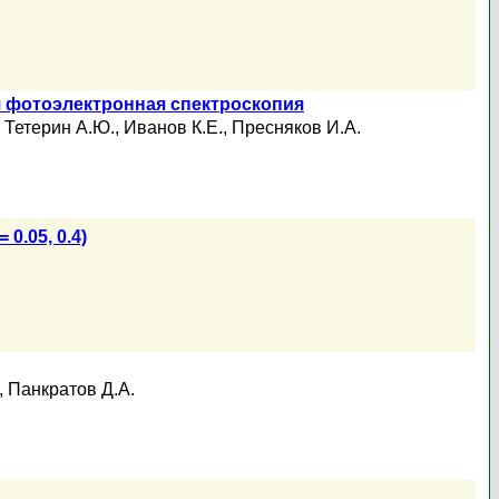
я фотоэлектронная спектроскопия
,
Тетерин А.Ю.
,
Иванов К.Е.
,
Пресняков И.А.
= 0.05, 0.4)
,
Панкратов Д.А.