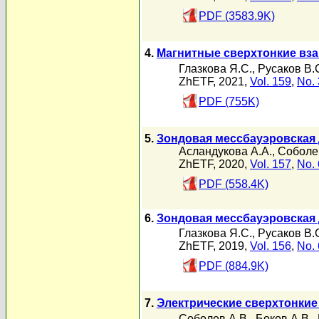
PDF (3583.9K)
4.
Магнитные сверхтонкие вз
Глазкова Я.С.
,
Русаков В.
ZhETF, 2021,
Vol. 159
,
No. 
PDF (755K)
5.
Зондовая мессбауэровская 
Асландукова А.А.
,
Соболе
ZhETF, 2020,
Vol. 157
,
No. 
PDF (558.4K)
6.
Зондовая мессбауэровская 
Глазкова Я.С.
,
Русаков В.
ZhETF, 2019,
Vol. 156
,
No. 
PDF (884.9K)
7.
Электрические сверхтонки
Соболев А.В.
,
Боков А.В.
,