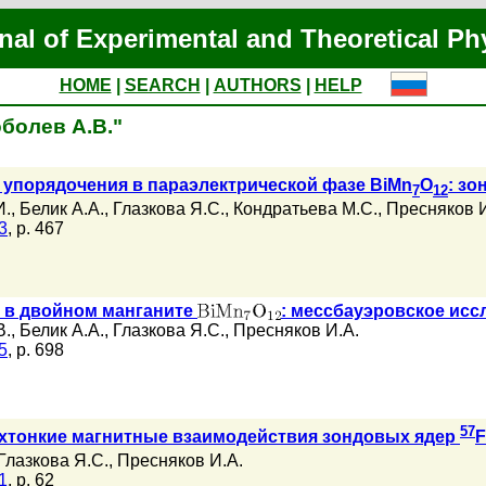
nal of Experimental and Theoretical Ph
HOME
|
SEARCH
|
AUTHORS
|
HELP
оболев А.В."
 упорядочения в параэлектрической фазе BiMn
O
: з
7
12
И.
,
Белик А.А.
,
Глазкова Я.С.
,
Кондратьева М.С.
,
Пресняков И
3
, p. 467
 в двойном манганите
: мессбауэровское ис
В.
,
Белик А.А.
,
Глазкова Я.С.
,
Пресняков И.А.
5
, p. 698
57
рхтонкие магнитные взаимодействия зондовых ядер
F
Глазкова Я.С.
,
Пресняков И.А.
1
, p. 62