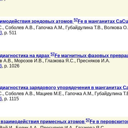
57
аимодействия зондовых атомов
Fe в манганитах CaC
С.
,
Соболев А.В.
,
Гапочка А.М.
,
Губайдулина Т.В.
,
Волкова О.
3
, p. 511
57
диагностика на ядрах
Fe магнитных фазовых превра
в А.В.
,
Морозов И.В.
,
Глазкова Я.С.
,
Пресняков И.А.
6
, p. 1026
диагностика зарядового упорядочения в манганитах C
С.
,
Соболев А.В.
,
Мациев М.Е.
,
Гапочка А.М.
,
Губайдулина Т.
6
, p. 1115
57
е взаимодействия примесных атомов
Fe в перовскит
Вей И.
,
Белик А.А.
,
Пресняков И.А.
,
Глазкова Я.С.