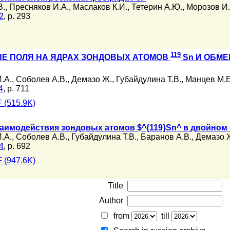
В.
,
Пресняков И.А.
,
Маслаков К.И.
,
Тетерин А.Ю.
,
Морозов И.
2
, p. 293
119
Е ПОЛЯ НА ЯДРАХ ЗОНДОВЫХ АТОМОВ
Sn И ОБМЕ
.А.
,
Соболев А.В.
,
Демазо Ж.
,
Губайдулина Т.В.
,
Манцев М.Е
4
, p. 711
 (515.9K)
аимодействия зондовых атомов $^{119}Sn^ в двойном
.А.
,
Соболев А.В.
,
Губайдулина Т.В.
,
Баранов А.В.
,
Демазо 
4
, p. 692
 (947.6K)
Title
Author
from
till