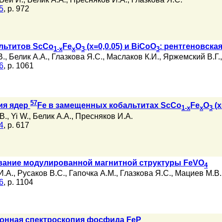
5
, p. 972
льтитов ScCo
Fe
O
(x=0,0.05) и BiCoO
: рентгеновска
1-x
x
3
3
В.
,
Белик А.А.
,
Глазкова Я.С.
,
Маслаков К.И.
,
Яржемский В.Г.
6
, p. 1061
57
ия ядер
Fe в замещенных кобальтитах ScCo
Fe
O
(x
1-x
x
3
В.
,
Yi W.
,
Белик А.А.
,
Пресняков И.А.
4
, p. 617
вание модулированной магнитной структуры FeVO
4
И.А.
,
Русаков В.С.
,
Гапочка А.М.
,
Глазкова Я.С.
,
Мациев М.В.
6
, p. 1104
ронная спектроскопия фосфида FeP