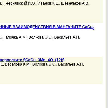
В.
,
Чернявский И.О.
,
Иванов К.Е.
,
Шевельков А.В.
ННЫЕ ВЗАИМОДЕЙСТВИЯ В МАНГАНИТЕ CaCu
3
.
,
Гапочка А.М.
,
Волкова О.С.
,
Васильев А.Н.
 перовските $CaCu_3Mn_4O_{12}$
Ж.
,
Веселова К.М.
,
Волкова О.С.
,
Васильев А.Н.