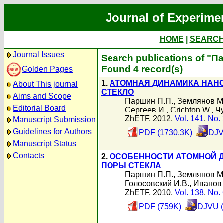
Journal of Experime
HOME
|
SEARC
Journal Issues
Search publications of "Па
Found 4 record(s)
Golden Pages
1.
АТОМНАЯ ДИНАМИКА НАНО
About This journal
СТЕКЛО
Aims and Scope
Паршин П.П.
,
Землянов М.
Editorial Board
Сергеев И.
,
Crichton W.
,
Ч
ZhETF, 2012,
Vol. 141
,
No. 
Manuscript Submission
Guidelines for Authors
PDF (1730.3K)
DJV
Manuscript Status
Contacts
2.
ОСОБЕННОСТИ АТОМНОЙ 
ПОРЫ СТЕКЛА
Паршин П.П.
,
Землянов М.
Голосовский И.В.
,
Иванов 
ZhETF, 2010,
Vol. 138
,
No. 
PDF (759K)
DJVU (