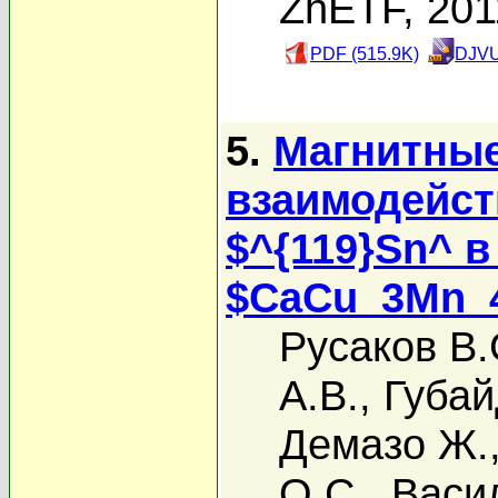
ZhETF, 201
PDF (515.9K)
DJVU
5.
Магнитные
взаимодейст
$^{119}Sn^ 
$CaCu_3Mn_
Русаков В.
А.В.
,
Губай
Демазо Ж.
О.С.
,
Васи