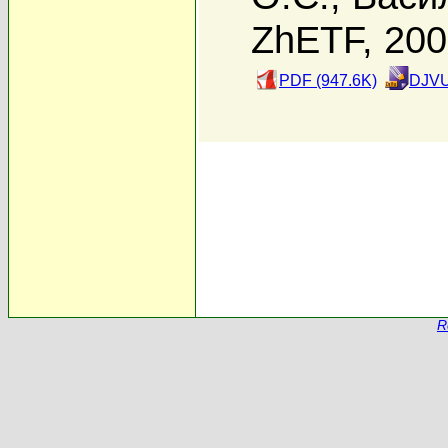
ZhETF, 20
PDF (947.6K)
DJVU
R