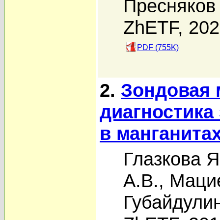
Пресняков 
ZhETF, 20
PDF (755K)
2.
Зондовая 
диагностика
в манганита
Глазкова Я
А.В.
,
Маци
Губайдулин