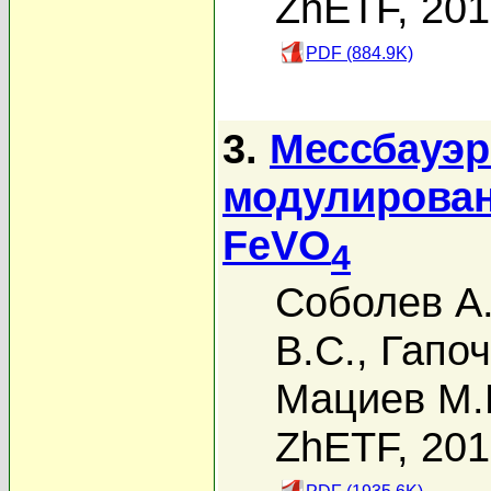
ZhETF, 20
PDF (884.9K)
3.
Мессбауэр
модулирован
FeVO
4
Соболев А.
В.С.
,
Гапоч
Мациев М.
ZhETF, 20