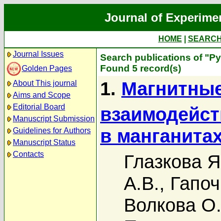
Journal of Experime
HOME
|
SEARC
Journal Issues
Search publications of "Р
Found 5 record(s)
Golden Pages
1.
Магнитные
About This journal
Aims and Scope
Editorial Board
взаимодейст
Manuscript Submission
в манганита
Guidelines for Authors
Manuscript Status
Contacts
Глазкова Я
А.В.
,
Гапоч
Волкова О.