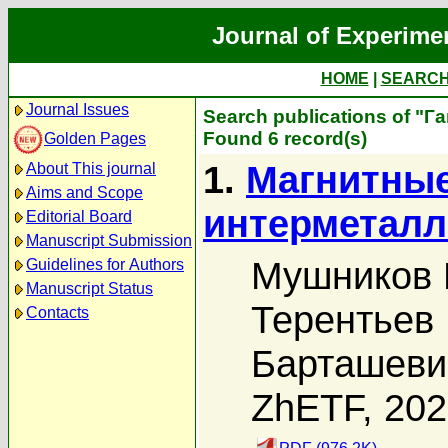
Journal of Experime
HOME
|
SEARC
Journal Issues
Search publications of "Г
Found 6 record(s)
Golden Pages
1.
Магнитные
About This journal
Aims and Scope
интерметалл
Editorial Board
Manuscript Submission
Мушников 
Guidelines for Authors
Manuscript Status
Терентьев 
Contacts
Барташеви
ZhETF, 20