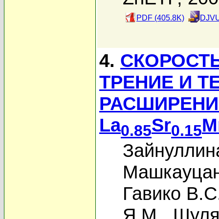
PDF (405.8K)
DJVU
4.
СКОРОСТЬ
ТРЕНИЕ И Т
РАСШИРЕНИ
La
Sr
M
0.85
0.15
Зайнуллина
Машкауцан
Гавико В.С
Я.М.
,
Шуля