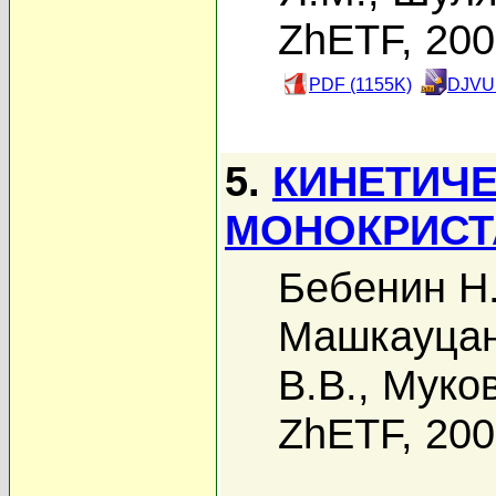
ZhETF, 20
PDF (1155K)
DJVU 
5.
КИНЕТИЧЕ
МОНОКРИСТ
Бебенин Н.
Машкауцан
В.В.
,
Муков
ZhETF, 20