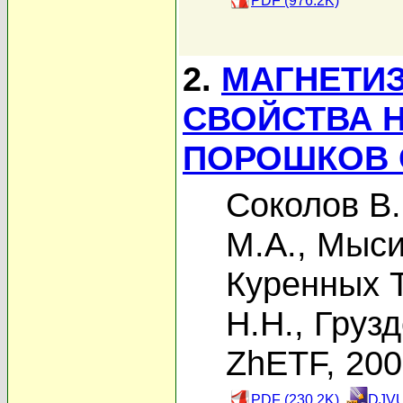
PDF (976.2K)
2.
МАГНЕТИЗ
СВОЙСТВА 
ПОРОШКОВ 
Соколов В.
М.А.
,
Мыси
Куренных Т
Н.Н.
,
Грузд
ZhETF, 20
PDF (230.2K)
DJVU