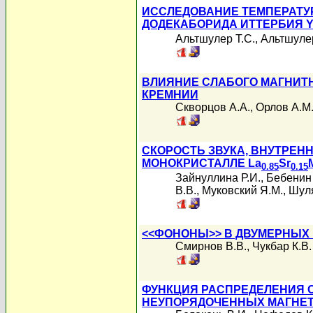
ИССЛЕДОВАНИЕ ТЕМПЕРАТУ
ДОДЕКАБОРИДА ИТТЕРБИЯ 
Альтшулер Т.С.
,
Альтшулер
ВЛИЯНИЕ СЛАБОГО МАГНИТ
КРЕМНИИ
Скворцов А.А.
,
Орлов А.М
СКОРОСТЬ ЗВУКА, ВНУТРЕН
МОНОКРИСТАЛЛЕ La
Sr
0.85
0.15
Зайнуллина Р.И.
,
Бебенин 
В.В.
,
Муковский Я.М.
,
Шуля
<<ФОНОНЫ>> В ДВУМЕРНЫХ
Смирнов В.В.
,
Чукбар К.В.
ФУНКЦИЯ РАСПРЕДЕЛЕНИЯ 
НЕУПОРЯДОЧЕННЫХ МАГНЕТ