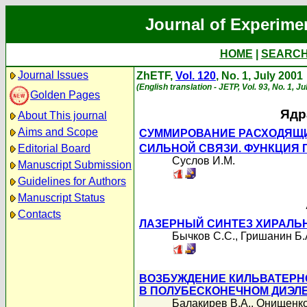
Journal of Experime
HOME
|
SEARC
Journal Issues
ZhETF,
Vol. 120
, No. 1, July 2001
(English translation - JETP, Vol. 93, No. 1, J
Golden Pages
Ядр
About This journal
Aims and Scope
СУММИРОВАНИЕ РАСХОДЯЩИ
Editorial Board
СИЛЬНОЙ СВЯЗИ. ФУНКЦИЯ Г
Суслов И.М.
Manuscript Submission
Guidelines for Authors
Manuscript Status
Contacts
ЛАЗЕРНЫЙ СИНТЕЗ ХИРАЛЬ
Бычков С.С.
,
Гришанин Б.
ВОЗБУЖДЕНИЕ КИЛЬВАТЕРН
В ПОЛУБЕСКОНЕЧНОМ ДИЭЛ
Балакирев В.А.
,
Онищенко