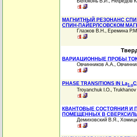
Белоконь В.И.
,
Нефедов К
МАГНИТНЫЙ РЕЗОНАНС СПИ
СПИН-ПАЙЕРЛСОВСКОМ МАГ
Глазков В.Н.
,
Еремина Р.М
Твер
ВАРИАЦИОННЫЕ ПРОБЫ ТОК
Овчинников А.А.
,
Овчинни
PHASE TRANSITIONS IN La
C
1-x
Troyanchuk I.O.
,
Trukhanov 
КВАНТОВЫЕ СОСТОЯНИЯ И П
ПОМЕЩЕННЫХ В СВЕРХСИЛЬ
Демиховский В.Я.
,
Хомицк