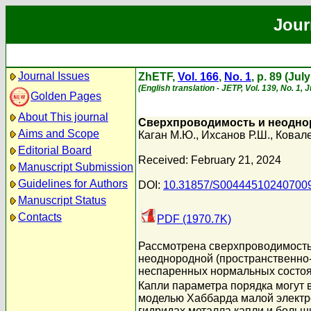
Jour
Journal Issues
ZhETF,
Vol. 166
,
No. 1
, p. 89 (Jul
(English translation - JETP, Vol. 139, No. 1, 
Golden Pages
About This journal
Сверхпроводимость и неоднор
Aims and Scope
Каган М.Ю.
,
Ихсанов Р.Ш.
,
Ковале
Editorial Board
Received: February 21, 2024
Manuscript Submission
Guidelines for Authors
DOI:
10.31857/S00444510240700
Manuscript Status
Contacts
PDF (1970.7K)
Рассмотрена сверхпроводимость
неоднородной (пространственно
неспаренных нормальных состоя
Капли параметра порядка могут 
моделью Хаббарда малой электр
гидридах металла капли и боль