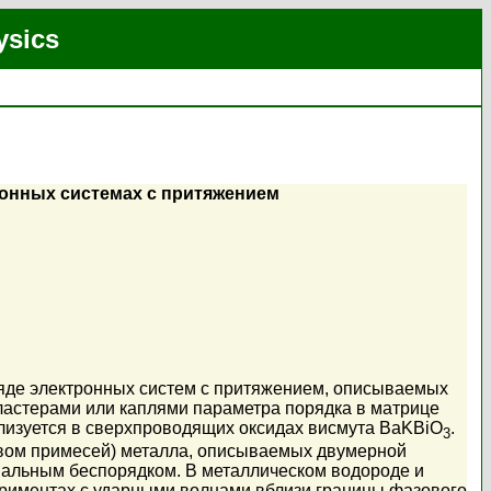
ysics
онных системах с притяжением
яде электронных систем с притяжением, описываемых
астерами или каплями параметра порядка в матрице
лизуется в сверхпроводящих оксидах висмута BaKBiO
.
3
ством примесей) металла, описываемых двумерной
нальным беспорядком. В металлическом водороде и
ериментах с ударными волнами вблизи границы фазового