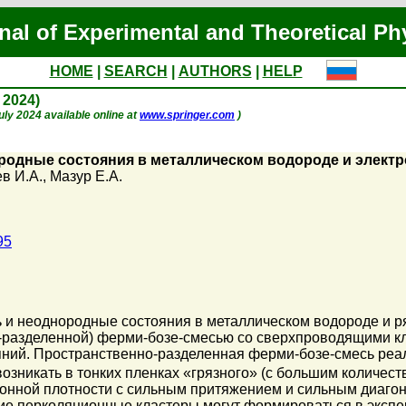
nal of Experimental and Theoretical Ph
HOME
|
SEARCH
|
AUTHORS
|
HELP
y 2024)
July 2024 available online at
www.springer.com
)
одные состояния в металлическом водороде и электр
в И.А.
,
Мазур Е.А.
95
 и неоднородные состояния в металлическом водороде и р
-разделенной) ферми-бозе-смесью со сверхпроводящими кл
ний. Пространственно-разделенная ферми-бозе-смесь реа
возникать в тонких пленках «грязного» (с большим количе
онной плотности с сильным притяжением и сильным диаго
шие перколяционные кластеры могут формироваться в эксп