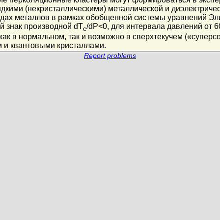
дкими (некристаллическими) металлической и диэлектриче
идах металлов в рамках обобщенной системы уравнений Эл
 знак производной dT
/dP<0, для интервала давлений от 
c
как в нормальном, так и возможно в сверхтекучем («супер
 и квантовыми кристаллами.
Report problems