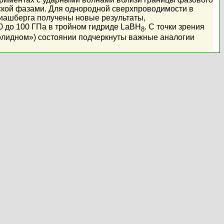
ской фазами. Для однородной сверхпроводимости в
иашберга получены новые результаты,
60 до 100 ГПа в тройном гидриде LaBH
. С точки зрения
8
солидном») состоянии подчеркнуты важные аналогии