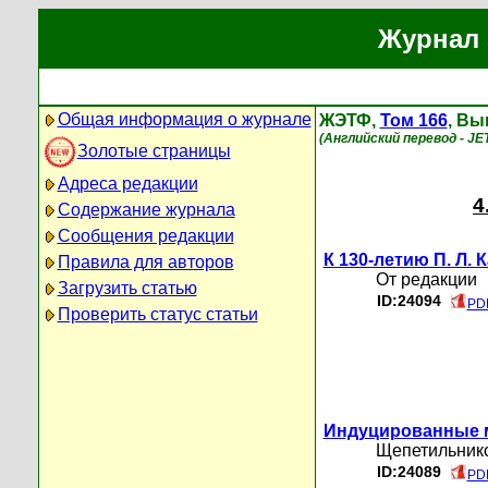
Журнал 
Общая информация о журнале
ЖЭТФ,
Том 166
, Вы
(Английский перевод - JETP
Золотые страницы
Адреса редакции
4
Содержание журнала
Сообщения редакции
К 130-летию П. Л.
Правила для авторов
От редакции
Загрузить статью
ID:24094
PDF
Проверить статус статьи
Индуцированные 
Щепетильнико
ID:24089
PDF