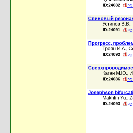
ID:24082
PDF
Спиновый резонан
Устинов В.В.
,
ID:24091
PDF
Прогресс, пробле
Троян И.А.
,
С
ID:24092
PDF
Сверхпроводимост
Каган М.Ю.
,
И
ID:24086
PDF
Josephson bifurcat
Makhlin Yu.
,
Z
ID:24093
PDF