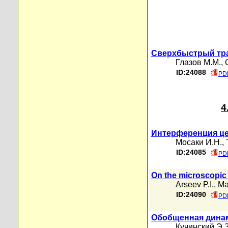
Сверхбыстрый тра
Глазов М.М.
,
ID:24088
PDF
4
Интерференция це
Мосаки И.Н.
,
ID:24085
PDF
On the microscopic 
Arseev P.I.
,
Ma
ID:24090
PDF
Обобщенная дина
Кучинский Э.З