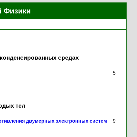
й Физики
в конденсированных средах
5
рдых тел
тивления двумерных электронных систем
9