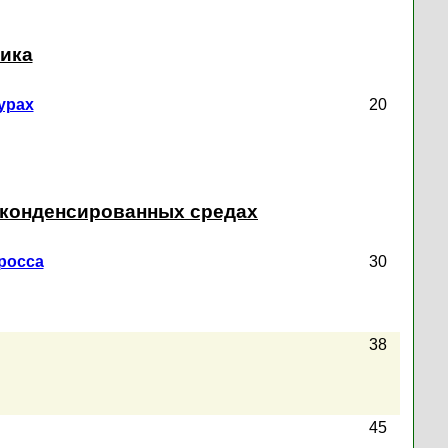
тика
урах
20
в конденсированных средах
росса
30
38
45