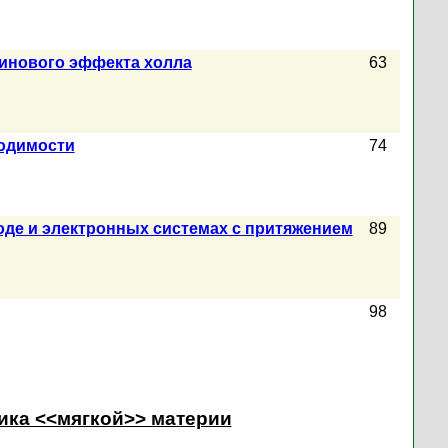
пинового эффекта холла
63
водимости
74
де и электронных системах с притяжением
89
98
зика <<мягкой>> материи