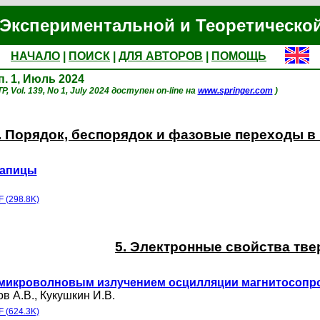
Экспериментальной и Теоретическо
НАЧАЛО
|
ПОИСК
|
ДЛЯ АВТОРОВ
|
ПОМОЩЬ
п. 1, Июль 2024
, Vol. 139, No 1, July 2024 доступен on-line на
www.springer.com
)
. Порядок, беспорядок и фазовые переходы 
 Капицы
 (298.8K)
5. Электронные свойства тве
микроволновым излучением осцилляции магнитосопро
в А.В.
,
Кукушкин И.В.
 (624.3K)