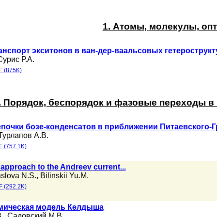
1. Атомы, молекулы, оп
нспорт экситонов в ван-дер-ваальсовых гетерострукт
Сурис Р.А.
 (875K)
. Порядок, беспорядок и фазовые переходы 
почки бозе-конденсатов в приближении Питаевского-Г
Турлапов А.В.
 (757.1K)
approach to the Andreev current...
slova N.S.
,
Bilinskii Yu.M.
 (292.2K)
мическая модель Келдыша
.
,
Садовский М.В.