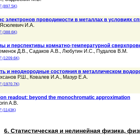
 (897.5K)
с электронов проводимости в металлах в условиях с
Ясюлевич И.А.
 (388.6K)
мы и перспективы комнатно-температурной сверхпро
еменок Д.В.
,
Садаков А.В.
,
Любутин И.С.
,
Пудалов В.М.
 (1209.6K)
ь и неоднородные состояния в металлическом водоро
хсанов Р.Ш.
,
Ковалев И.А.
,
Мазур Е.А.
 (1970.7K)
ion readout: beyond the monochromatic approximation
orin A.B.
 (1143K)
6. Статистическая и нелинейная физика, фи