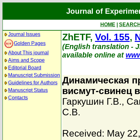
Journal of Experime
HOME
|
SEARC
Journal Issues
ZhETF,
Vol. 155
,
N
Golden Pages
(English translation - 
About This journal
available online at
www
Aims and Scope
Editorial Board
Manuscript Submission
Динамическая п
Guidelines for Authors
висмут-свинец в
Manuscript Status
Contacts
Гаркушин Г.В.
,
Са
С.В.
Received: May 22