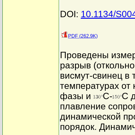
DOI:
10.1134/S0
PDF (262.9K)
Проведены измер
разрыв (откольно
висмут-свинец в 
температурах от
фазы и
С-
С 
плавление сопр
динамической про
порядок. Динамич