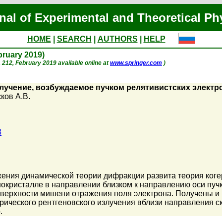
nal of Experimental and Theoretical Ph
HOME
|
SEARCH
|
AUTHORS
|
HELP
ebruary 2019)
 p. 212, February 2019 available online at
www.springer.com
)
лучение, возбуждаемое пучком релятивистских электр
ков А.В.
8
ения динамической теории дифракции развита теория коге
нокристалле в направлении близком к направлению оси пучк
оверхности мишени отражения поля электрона. Получены 
рического рентгеновского излучения вблизи направления ск
.