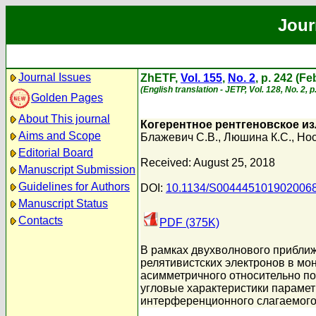
Jour
Journal Issues
ZhETF,
Vol. 155
,
No. 2
, p. 242 (F
(English translation - JETP, Vol. 128, No. 2,
Golden Pages
About This journal
Когерентное рентгеновское из
Aims and Scope
Блажевич С.В.
,
Люшина К.С.
,
Нос
Editorial Board
Received: August 25, 2018
Manuscript Submission
Guidelines for Authors
DOI:
10.1134/S004445101902006
Manuscript Status
Contacts
PDF (375K)
В рамках двухволнового приближ
релятивистских электронов в мо
асимметричного относительно п
угловые характеристики парамет
интерференционного слагаемого