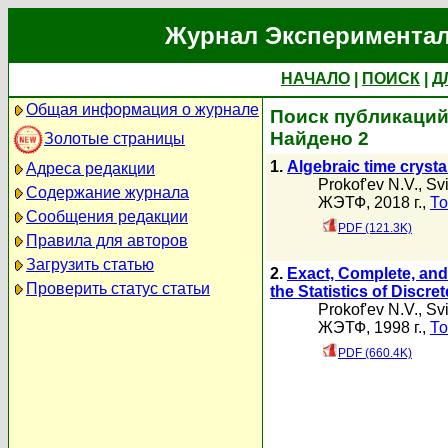
Журнал Экспериментал
НАЧАЛО
|
ПОИСК
|
Д
Общая информация о журнале
Поиск публикаций 
Найдено 2
Золотые страницы
1.
Algebraic time crysta
Адреса редакции
Prokof'ev N.V.
,
Sv
Содержание журнала
ЖЭТФ, 2018 г.,
То
Сообщения редакции
PDF (121.3K)
Правила для авторов
Загрузить статью
2.
Exact, Complete, and
Проверить статус статьи
the Statistics of Disc
Prokof'ev N.V.
,
Sv
ЖЭТФ, 1998 г.,
То
PDF (660.4K)