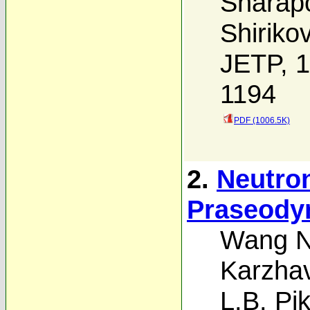
Sharap
Shiriko
JETP, 1
1194
PDF (1006.5K)
2.
Neutro
Praseody
Wang N
Karzha
L.B. Pik