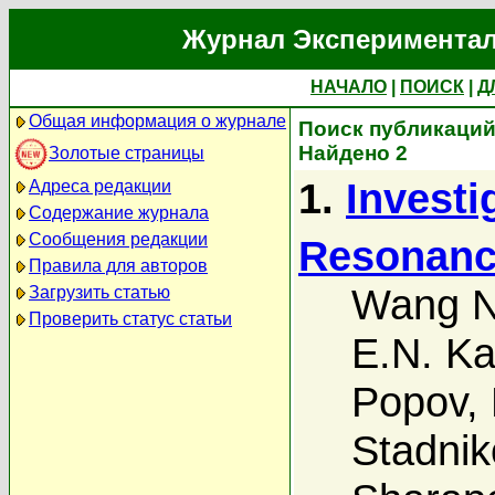
Журнал Экспериментал
НАЧАЛО
|
ПОИСК
|
Д
Общая информация о журнале
Поиск публикаций а
Найдено 2
Золотые страницы
1.
Investi
Адреса редакции
Содержание журнала
Сообщения редакции
Resonanc
Правила для авторов
Wang N
Загрузить статью
Проверить статус статьи
E.N. Ka
Popov
,
Stadnik