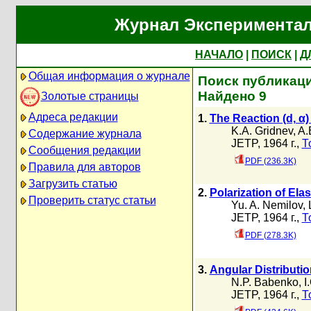
Журнал Экспериментал
НАЧАЛО
|
ПОИСК
|
Д
Общая информация о журнале
Поиск публикаций
Найдено 9
Золотые страницы
Адреса редакции
1.
The Reaction (d, α)
K.A. Gridnev
,
A.
Содержание журнала
JETP, 1964 г.,
Т
Сообщения редакции
PDF (236.3K)
Правила для авторов
Загрузить статью
2.
Polarization of Ela
Проверить статус статьи
Yu. A. Nemilov
,
JETP, 1964 г.,
Т
PDF (278.3K)
3.
Angular Distributio
N.P. Babenko
,
I
JETP, 1964 г.,
Т