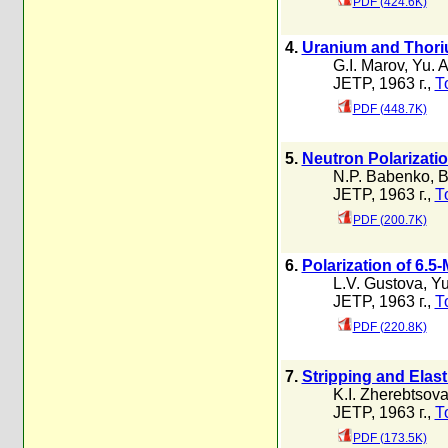
PDF (424.6K)
4.
Uranium and Thori
G.I. Marov
,
Yu. 
JETP, 1963 г.,
Т
PDF (448.7K)
5.
Neutron Polarizatio
N.P. Babenko
,
B
JETP, 1963 г.,
Т
PDF (200.7K)
6.
Polarization of 6.5
L.V. Gustova
,
Yu
JETP, 1963 г.,
Т
PDF (220.8K)
7.
Stripping and Elast
K.I. Zherebtsov
JETP, 1963 г.,
Т
PDF (173.5K)