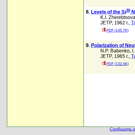
30
8.
Levels of the Si
Nu
K.I. Zherebtsov
JETP, 1962 г.,
Т
PDF (145.7K)
9.
Polarization of Neu
N.P. Babenko
,
I
JETP, 1965 г.,
Т
PDF (132.4K)
Сообщить о