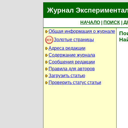
Журнал Экспериментал
НАЧАЛО
|
ПОИСК
|
Д
Общая информация о журнале
По
На
Золотые страницы
Адреса редакции
Содержание журнала
Сообщения редакции
Правила для авторов
Загрузить статью
Проверить статус статьи