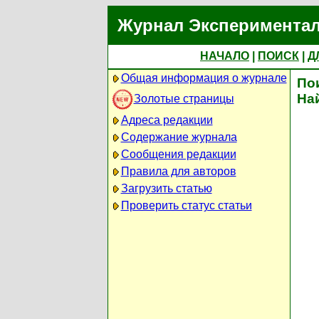
Журнал Экспериментал
НАЧАЛО
|
ПОИСК
|
Д
Общая информация о журнале
По
На
Золотые страницы
Адреса редакции
Содержание журнала
Сообщения редакции
Правила для авторов
Загрузить статью
Проверить статус статьи