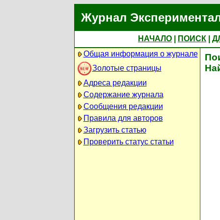
Журнал Экспериментал
НАЧАЛО
|
ПОИСК
|
Д
Общая информация о журнале
По
На
Золотые страницы
Адреса редакции
Содержание журнала
Сообщения редакции
Правила для авторов
Загрузить статью
Проверить статус статьи