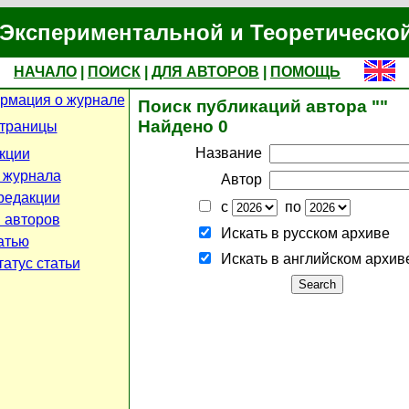
Экспериментальной и Теоретическо
НАЧАЛО
|
ПОИСК
|
ДЛЯ АВТОРОВ
|
ПОМОЩЬ
рмация о журнале
Поиск публикаций автора ""
Найдено 0
страницы
Название
кции
 журнала
Автор
редакции
с
по
 авторов
Искать в русском архиве
атью
Искать в английском архив
атус статьи