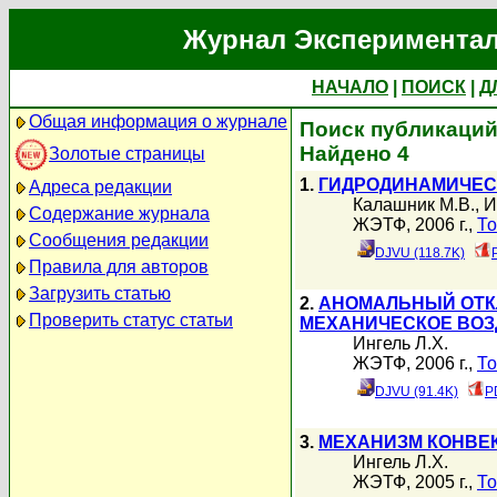
Журнал Экспериментал
НАЧАЛО
|
ПОИСК
|
Д
Общая информация о журнале
Поиск публикаций 
Найдено 4
Золотые страницы
1.
ГИДРОДИНАМИЧЕС
Адреса редакции
Калашник М.В.
,
И
Содержание журнала
ЖЭТФ, 2006 г.,
То
Сообщения редакции
DJVU (118.7K)
Правила для авторов
Загрузить статью
2.
АНОМАЛЬНЫЙ ОТК
Проверить статус статьи
МЕХАНИЧЕСКОЕ ВОЗ
Ингель Л.Х.
ЖЭТФ, 2006 г.,
То
DJVU (91.4K)
P
3.
МЕХАНИЗМ КОНВЕ
Ингель Л.Х.
ЖЭТФ, 2005 г.,
То