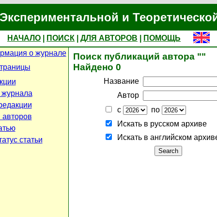
Экспериментальной и Теоретическо
НАЧАЛО
|
ПОИСК
|
ДЛЯ АВТОРОВ
|
ПОМОЩЬ
рмация о журнале
Поиск публикаций автора ""
Найдено 0
страницы
Название
кции
 журнала
Автор
редакции
с
по
 авторов
Искать в русском архиве
атью
Искать в английском архив
атус статьи