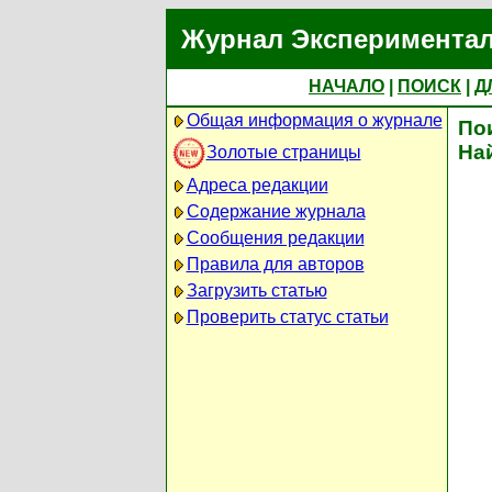
Журнал Экспериментал
НАЧАЛО
|
ПОИСК
|
Д
Общая информация о журнале
По
На
Золотые страницы
Адреса редакции
Содержание журнала
Сообщения редакции
Правила для авторов
Загрузить статью
Проверить статус статьи