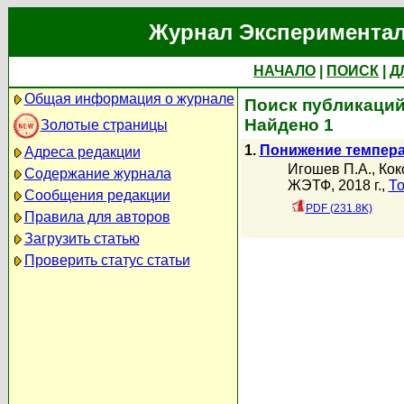
Журнал Экспериментал
НАЧАЛО
|
ПОИСК
|
Д
Общая информация о журнале
Поиск публикаций 
Найдено 1
Золотые страницы
1.
Понижение темпера
Адреса редакции
Игошев П.А.
,
Кок
Содержание журнала
ЖЭТФ, 2018 г.,
То
Сообщения редакции
PDF (231.8K)
Правила для авторов
Загрузить статью
Проверить статус статьи