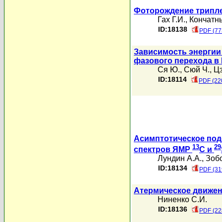
Фоторождение трипле
Гах Г.И.
,
Кончатн
ID:18138
PDF (77
Зависимость энергии
фазового перехода в
Ся Ю.
,
Сюй Ч.
,
Цз
ID:18114
PDF (22
Асимптотическое по
13
29
спектров ЯМР
C и
Лундин А.А.
,
Зобо
ID:18134
PDF (31
Атермическое движен
Ниненко С.И.
ID:18136
PDF (22