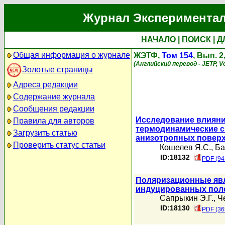
Журнал Экспериментал
НАЧАЛО
|
ПОИСК
|
Д
Общая информация о журнале
ЖЭТФ,
Том 154
, Вып. 2
(Английский перевод - JETP, Vo
Золотые страницы
Адреса редакции
Содержание журнала
Сообщения редакции
Исследование влияни
Правила для авторов
термодинамические с
Загрузить статью
анизотропных повер
Проверить статус статьи
Кошелев Я.С.
,
Ба
ID:18132
PDF (94
Поляризационные явл
индуцированных пол
Сапрыкин Э.Г.
,
Ч
ID:18130
PDF (36