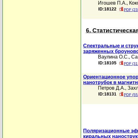
Игошев П.А.
,
Кок
ID:18122
PDF (23
6. Статистическа
Спектральные и стру
заряженных броуновс
Ваулина О.С.
,
Са
ID:18105
PDF (31
Ориентационное упор
нанотрубок в магнит
Петров Д.А.
,
Захл
ID:18131
PDF (55
Поляризационные эфф
киральных нанострук