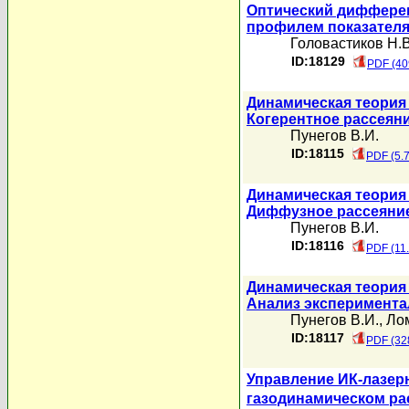
Оптический дифферен
профилем показател
Головастиков Н.В
ID:18129
PDF (40
Динамическая теория 
Когерентное рассеян
Пунегов В.И.
ID:18115
PDF (5.
Динамическая теория 
Диффузное рассеяни
Пунегов В.И.
ID:18116
PDF (11
Динамическая теория 
Анализ эксперимента
Пунегов В.И.
,
Лом
ID:18117
PDF (32
Управление ИК-лазер
газодинамическом ра