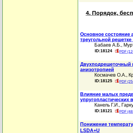
4. Порядок, бе
Основное состояние 
треугольной решетке
Бабаев А.Б.
,
Мурт
ID:18124
PDF (12
Двухподрешеточный н
анизотропией
Космачев О.А.
,
К
ID:18125
PDF (25
Влияние малых пред
упругопластических в
Канель Г.И.
,
Гарк
ID:18121
PDF (48
Понижение температу
LSDA+U