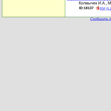
Колмычек И.А.
,
М
ID:18137
PDF (5.
Сообщить о