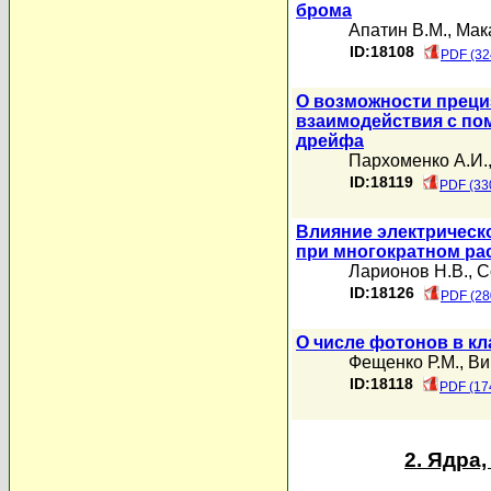
брома
Апатин В.М.
,
Мака
ID:18108
PDF (32
О возможности преци
взаимодействия с п
дрейфа
Пархоменко А.И.
ID:18119
PDF (33
Влияние электрическ
при многократном ра
Ларионов Н.В.
,
С
ID:18126
PDF (28
О числе фотонов в к
Фещенко Р.М.
,
Ви
ID:18118
PDF (17
2. Ядра