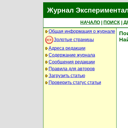
Журнал Экспериментал
НАЧАЛО
|
ПОИСК
|
Д
Общая информация о журнале
По
На
Золотые страницы
Адреса редакции
Содержание журнала
Сообщения редакции
Правила для авторов
Загрузить статью
Проверить статус статьи