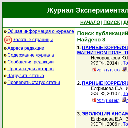
Журнал Экспериментал
НАЧАЛО
|
ПОИСК
|
Д
Общая информация о журнале
Поиск публикаций
Найдено 3
Золотые страницы
1.
ПАРНЫЕ КОРРЕЛЯ
Адреса редакции
МАГНИТНОМ ПОЛЕ: 
Содержание журнала
Нехорошкова Ю.
Сообщения редакции
ЖЭТФ, 2014 г.,
То
Правила для авторов
PDF (1213.6K)
Загрузить статью
Проверить статус статьи
2.
ПАРНЫЕ КОРРЕЛЯ
Елфимова Е.А.
,
ЖЭТФ, 2010 г.,
То
PDF (1194.9K)
3.
ЭВОЛЮЦИЯ АНСАМ
Елфимова Е.А.
,
ЖЭТФ, 2006 г.,
То