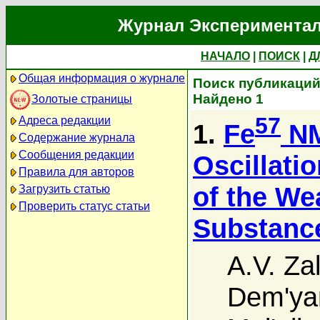
Журнал Экспериментал
НАЧАЛО
|
ПОИСК
|
Д
Общая информация о журнале
Поиск публикаций 
Найдено 1
Золотые страницы
57
Адреса редакции
1.
Fe
NM
Содержание журнала
Сообщения редакции
Oscillati
Правила для авторов
of the We
Загрузить статью
Проверить статус статьи
Substanc
A.V. Zal
Dem'ya