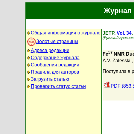
Журнал 
Общая информация о журнале
JETP,
Vol. 34
,
(Русский оригина
Золотые страницы
Адреса редакции
57
Fe
NMR Due 
Содержание журнала
A.V. Zalesskii
,
Сообщения редакции
Поступила в 
Правила для авторов
Загрузить статью
PDF (853.
Проверить статус статьи