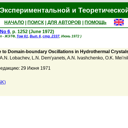
Экспериментальной и Теоретическо
НАЧАЛО
|
ПОИСК
|
ДЛЯ АВТОРОВ
|
ПОМОЩЬ
No 6
, p. 1252 (June 1972)
л - ЖЭТФ,
Том 61
,
Вып. 6
,
стр. 2337
, Июнь 1972 )
to Domain-boundary Oscillations in Hydrothermal Crystal
A.N. Lobachev
,
L.N. Dem'yanets
,
A.N. Ivashchenko
,
O.K. Mei'ni
редакцию: 29 Июня 1971
5K)