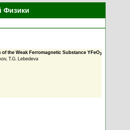
й Физики
s of the Weak Ferromagnetic Substance YFeO
3
kov
,
T.G. Lebedeva